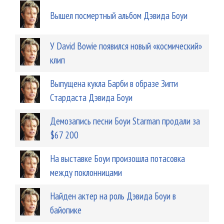
Вышел посмертный альбом Дэвида Боуи
У David Bowie появился новый «космический»
клип
Выпущена кукла Барби в образе Зигги
Стардаста Дэвида Боуи
Демозапись песни Боуи Starman продали за
$67 200
На выставке Боуи произошла потасовка
между поклонницами
Найден актер на роль Дэвида Боуи в
байопике