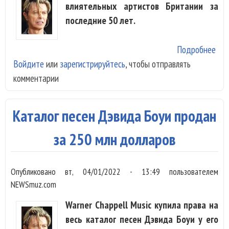
влиятельных артистов Британии за
последние 50 лет.
Подробнее
о Д
Войдите
или
зарегистрируйтесь
, чтобы отправлять
Боу
комментарии
при
са
вли
Каталог песен Дэвида Боуи продан
арт
Бри
за 250 млн долларов
Опубликовано
вт, 04/01/2022 - 13:49
пользователем
NEWSmuz.com
Warner Chappell Music купила права на
весь каталог песен Дэвида Боуи у его