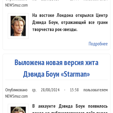
NEWSmuz.com
На востоке Лондона открылся Центр
Дэвида Боуи, отражающий все грани
творчества рок-звезды.
Подробнее
о 
Дэ
Бо
Выложена новая версия хита
от
в
Дэвида Боуи «Starman»
Ло
Опубликовано
ср, 28/08/2024 - 15:58
пользователем
NEWSmuz.com
В аккаунте Дэвида Боуи появилось
ранее не публиковавшееся лайв-видео