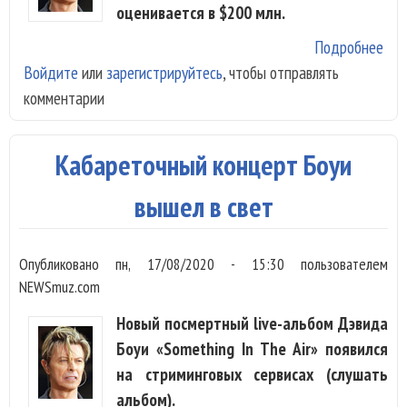
оценивается в $200 млн.
Подробнее
о
Войдите
или
зарегистрируйтесь
, чтобы отправлять
Кат
комментарии
пес
Дэ
Боу
Кабареточный концерт Боуи
оце
в $
вышел в свет
млн
Опубликовано
пн, 17/08/2020 - 15:30
пользователем
NEWSmuz.com
Новый посмертный live-альбом Дэвида
Боуи «Something In The Air» появился
на стриминговых сервисах (слушать
альбом).