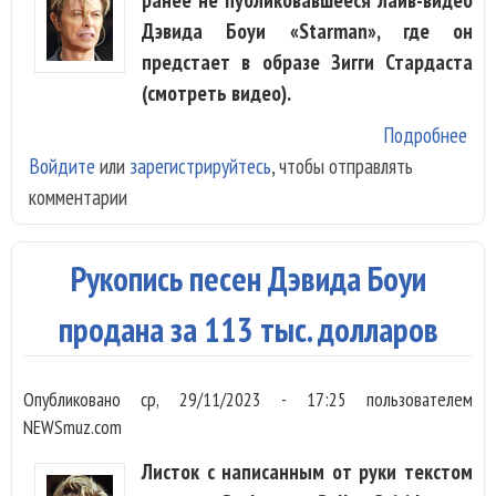
Дэвида Боуи «Starman», где он
предстает в образе Зигги Стардаста
(смотреть видео).
Подробнее
о
Войдите
или
зарегистрируйтесь
, чтобы отправлять
Вы
комментарии
нов
вер
хит
Рукопись песен Дэвида Боуи
Дэ
Боу
продана за 113 тыс. долларов
«St
Опубликовано
ср, 29/11/2023 - 17:25
пользователем
NEWSmuz.com
Листок с написанным от руки текстом