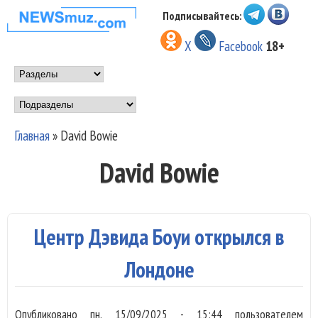
Перейти к основному
Подписывайтесь:
НОВОСТИ
содержанию
X
Facebook
18+
МУЗЫКИ И
Main menu
ШОУ БИЗНЕСА
Подразделы
NEWSMUZ.COM
Главная
»
David Bowie
Вы здесь
David Bowie
Центр Дэвида Боуи открылся в
Лондоне
Опубликовано
пн, 15/09/2025 - 15:44
пользователем