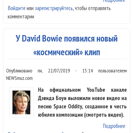
Войдите
или
зарегистрируйтесь
, чтобы отправлять
пос
комментарии
аль
Дэ
Боу
У David Bowie появился новый
«космический» клип
Опубликовано
пн, 22/07/2019 - 15:14
пользователем
NEWSmuz.com
На официальном YouTube канале
Дэвида Боуи выложили новое видео на
песню Space Oddity, созданное в честь
юбилея композиции (смотреть видео).
Подробнее
о У