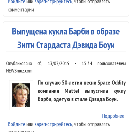
Войдите
или
зарегистрируйтесь
, чтобы отправлять
Bow
комментарии
поя
нов
«ко
Выпущена кукла Барби в образе
кли
Зигги Стардаста Дэвида Боуи
Опубликовано
сб, 13/07/2019 - 15:34
пользователем
NEWSmuz.com
По случаю 50-летия песни Space Oddity
компания Mattel выпустила куклу
Барби, одетую в стиле Дэвида Боуи.
Подробнее
о
Войдите
или
зарегистрируйтесь
, чтобы отправлять
Вы