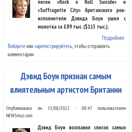
песен «Rock n Roll Suicide» и
«Suffragette City» британского рок-
исполнителя Дэвида Боуи ушел с
молотка за £89 тыс. ($113 тыс.).
Подробнее
о
Войдите
или
зарегистрируйтесь
, чтобы отправлять
Рук
комментарии
пес
Дэ
Боу
Дэвид Боуи признан самым
про
за 
влиятельным артистом Британии
тыс
дол
Опубликовано
пн, 15/08/2022 - 00:47
пользователем
NEWSmuz.com
Дэвид Боуи возглавил список самых