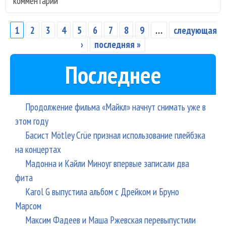
комментарии
кук
Бар
обр
1
2
3
4
5
6
7
8
9
…
следующая
Страницы
Зиг
›
последняя »
Ста
Последнее
Дэ
Боу
Продолжение фильма «Майкл» начнут снимать уже в
этом году
Басист Mötley Crüe признал использование плейбэка
на концертах
Мадонна и Кайли Миноуг впервые записали два
фита
Karol G выпустила альбом с Дрейком и Бруно
Марсом
Максим Фадеев и Маша Ржевская перевыпустили