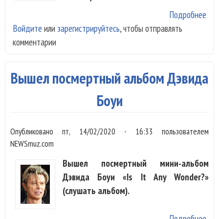
Подробнее
о
Войдите
или
зарегистрируйтесь
, чтобы отправлять
Каб
комментарии
кон
выш
Вышел посмертный альбом Дэвида
Боуи
Опубликовано
пт, 14/02/2020 - 16:33
пользователем
NEWSmuz.com
Вышел посмертный мини-альбом
Дэвида Боуи «Is It Any Wonder?»
(слушать альбом).
Подробнее
о В