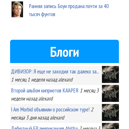
Ранняя запись Боуи продана почти за 40
тысяч фунтов
Блоги
ДИВИЗОР: Я еще не заходил так далеко за...
1 месяц 1 неделя
назад
alexard
Второй альбом киприотов KA'APER
1 месяц 3
недели
назад
alexard
I Am Morbid объявили о российском туре!
2
месяца 3 дня
назад
alexard
Дебютный EP американцев Abitha
2 месяца 3