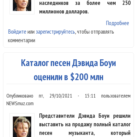
наследников за более чем 250
миллионов долларов.
Подробнее
о
Войдите
или
зарегистрируйтесь
, чтобы отправлять
Кат
комментарии
пес
Дэ
Боу
Каталог песен Дэвида Боуи
про
за 
оценили в $200 млн
млн
дол
Опубликовано
пт, 29/10/2021 - 15:11
пользователем
NEWSmuz.com
Представители Дэвида Боуи решили
выставить на продажу полный каталог
песен музыканта, который