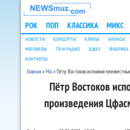
НОВОСТИ
МУЗЫКИ И
РОК
ПОП
КЛАССИКА
МИКС
Main menu
ШОУ БИЗНЕСА
НОВОСТИ
КОНЦЕРТЫ
КЛИПЫ
АНОНСЫ
Подразделы
МЮЗИКЛЫ
ТВ И РАДИО
ДЖАЗ
ФАБРИКА 
NEWSMUZ.COM
КОНТАКТЫ
Главная
»
Mix
»
Пётр Востоков исполнил неизвестны
Вы здесь
Пётр Востоков исп
произведения Цфас