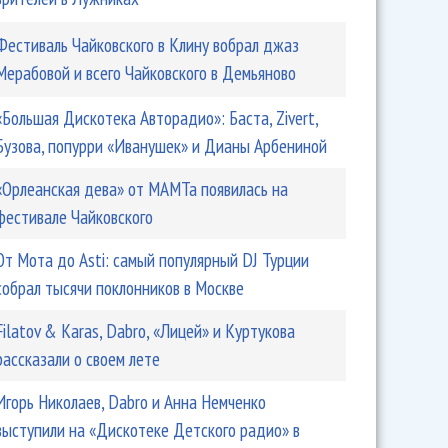
Фестиваль Чайковского в Клину вобрал джаз
Мерабовой и всего Чайковского в Демьяново
«Большая Дискотека Авторадио»: Баста, Zivert,
Бузова, попурри «Иванушек» и Дианы Арбениной
«Орлеанская дева» от МАМТа появилась на
фестивале Чайковского
От Мота до Asti: самый популярный DJ Турции
собрал тысячи поклонников в Москве
Filatov & Karas, Dabro, «Лицей» и Куртукова
рассказали о своем лете
Игорь Николаев, Dabro и Анна Немченко
выступили на «Дискотеке Детского радио» в