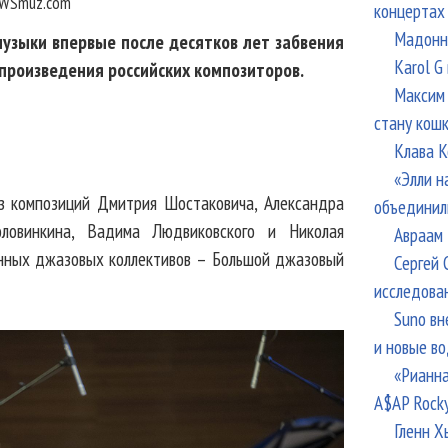
WSmuz.com
концертах
Мадонна
узыки впервые после десятков лет забвения
Karol G
произведения российских композиторов.
Максим 
стану кош
Клава К
«Элли н
з композиций Дмитрия Шостаковича, Александра
объединил
ловинкина, Вадима Людвиковского и Николая
Авраам 
енных джазовых коллективов – Большой джазовый
Сергей 
исследова
Suno вн
и новые в
«Рианна
A$AP Rock
Гленн Х