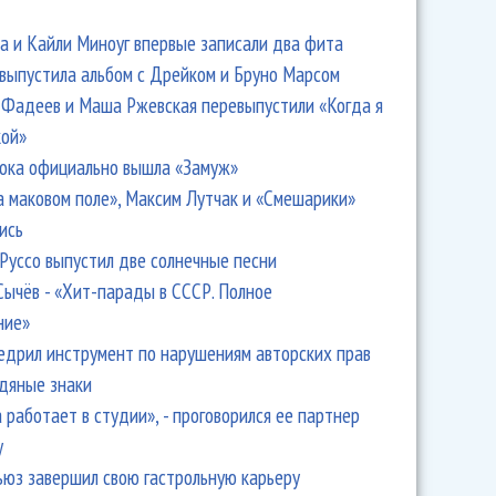
 и Кайли Миноуг впервые записали два фита
 выпустила альбом с Дрейком и Бруно Марсом
Фадеев и Маша Ржевская перевыпустили «Когда я
кой»
ока официально вышла «Замуж»
а маковом поле», Максим Лутчак и «Смешарики»
ись
Руссо выпустил две солнечные песни
Сычёв - «Хит-парады в СССР. Полное
ние»
едрил инструмент по нарушениям авторских прав
одяные знаки
 работает в студии», - проговорился ее партнер
y
ьюз завершил свою гастрольную карьеру