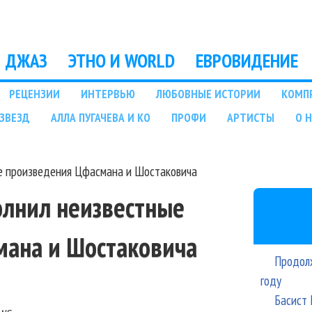
Перейти к основному
содержанию
ДЖАЗ
ЭТНО И WORLD
ЕВРОВИДЕНИЕ
РЕЦЕНЗИИ
ИНТЕРВЬЮ
ЛЮБОВНЫЕ ИСТОРИИ
КОМП
ЗВЕЗД
АЛЛА ПУГАЧЕВА И КО
ПРОФИ
АРТИСТЫ
О 
е произведения Цфасмана и Шостаковича
олнил неизвестные
мана и Шостаковича
Продолж
году
Басист 