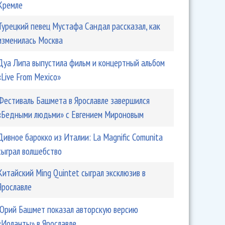
Кремле
Турецкий певец Мустафа Сандал рассказал, как
изменилась Москва
Дуа Липа выпустила фильм и концертный альбом
«Live From Mexico»
Фестиваль Башмета в Ярославле завершился
«Бедными людьми» с Евгением Мироновым
Дивное барокко из Италии: La Magnific Comunita
сыграл волшебство
Китайский Ming Quintet сыграл эксклюзив в
Ярославле
Юрий Башмет показал авторскую версию
«Иоланты» в Ярославле