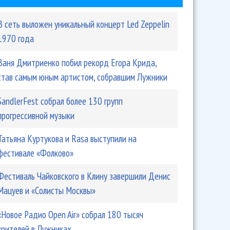
В сеть выложен уникальный концерт Led Zeppelin
1970 года
Ваня Дмитриенко побил рекорд Егора Крида,
став самым юным артистом, собравшим Лужники
SandlerFest собрал более 130 групп
прогрессивной музыки
Татьяна Куртукова и Rasa выступили на
фестивале «Фолково»
Фестиваль Чайковского в Клину завершили Денис
Мацуев и «Солисты Москвы»
«Новое Радио Open Air» собрал 180 тысяч
зрителей в Лужниках