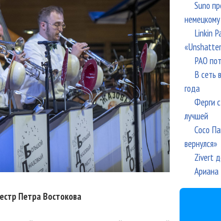
Suno пр
немецкому
Linkin 
«Unshatte
РАО пот
В сеть 
года
Ферги с
лучшей
Сосо Па
вернулся»
Zivert 
Ариана 
естр Петра Востокова