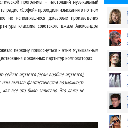
астической программы – настоящий музыкальный
сты радио «Орфей» проводили изыскания в нотном
нее не исполнявшиеся джазовые произведения
артитуры классика советского джаза Александра
повезло первому прикоснуться к этим музыкальным
ществования довоенных партитур композитора»:
то сейчас играется (если вообще играется),
ут нам выпала фантастическая возможность
ь, как всё это было записано. Это даже не