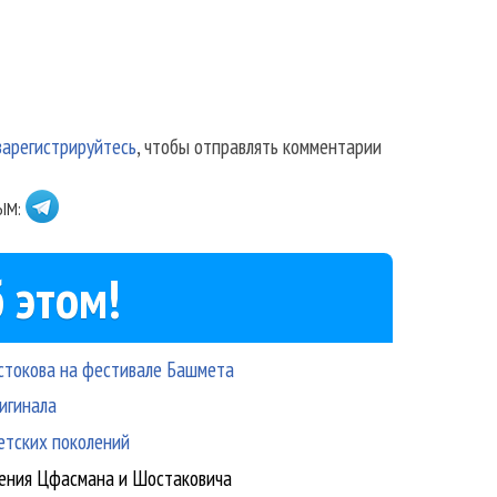
зарегистрируйтесь
, чтобы отправлять комментарии
ЫМ:
 этом!
стокова на фестивале Башмета
ригинала
етских поколений
дения Цфасмана и Шостаковича