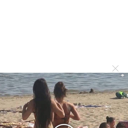
Басист Mötley Crüe признал использование плейбэка
на концертах
Мадонна и Кайли Миноуг впервые записали два
фита
Karol G выпустила альбом с Дрейком и Бруно
Марсом
Максим Фадеев и Маша Ржевская перевыпустили
«Когда я стану кошкой»
Клава Кока официально вышла «Замуж»
«Элли на маковом поле», Максим Лутчак и
i
«Смешарики» объединились
Авраам Руссо выпустил две солнечные песни
Сергей Сычёв - «Хит-парады в СССР. Полное
исследование»
Suno внедрил инструмент по нарушениям авторских
прав и новые водяные знаки