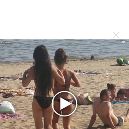
Кормухина и Белов выпустили клип «Говори Не Молчи»
Ольга Кормухина возглавит рок-музыку на «Тавриде»
Ольга Кормухина выпускает «Падаю в небо. Volume 1» на
виниле
Ольга Кормухина проводит конкурс «Попади в клип»
i
Последнее
Продолжение фильма «Майкл» начнут снимать уже в
этом году
Басист Mötley Crüe признал использование плейбэка
на концертах
Мадонна и Кайли Миноуг впервые записали два
фита
Karol G выпустила альбом с Дрейком и Бруно