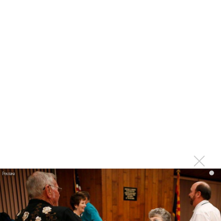
«Когда я стану кошкой»
Клава Кока официально вышла «Замуж»
«Элли на маковом поле», Максим Лутчак и
«Смешарики» объединились
Авраам Руссо выпустил две солнечные песни
Сергей Сычёв - «Хит-парады в СССР. Полное
исследование»
Suno внедрил инструмент по нарушениям авторских
прав и новые водяные знаки
«Рианна работает в студии», - проговорился ее
партнер A$AP Rocky
Гленн Хьюз завершил свою гастрольную карьеру
Suno проиграла суд о нарушении авторских прав
i
немецкому лицензиату
Linkin Park показал трейлер документального фильма
«Unshatter»