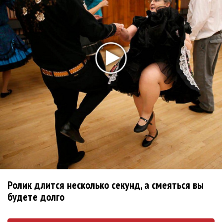
РАО потребовало от театра Кадышевой неустойку
В сеть выложен уникальный концерт Led Zeppelin
1970 года
Ферги стала петь в Black Eyed Peas, чтобы стать
лучшей
Сосо Павлиашвили и Максим Фадеев показали клип «Я
не вернулся»
Zivert дебютировала в большом кино
Новое
Ролик длится несколько секунд, а смеяться вы
Kara Kross обнимает каждый «Новый день»
будете долго
Продолжение фильма «Майкл» начнут