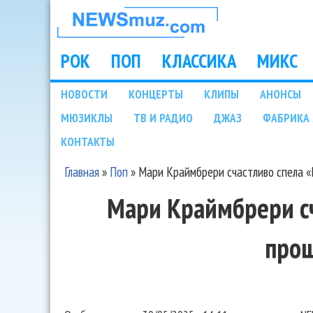
НОВОСТИ
МУЗЫКИ И
РОК
ПОП
КЛАССИКА
МИКС
Main menu
ШОУ БИЗНЕСА
НОВОСТИ
КОНЦЕРТЫ
КЛИПЫ
АНОНСЫ
Подразделы
МЮЗИКЛЫ
ТВ И РАДИО
ДЖАЗ
ФАБРИКА 
NEWSMUZ.COM
КОНТАКТЫ
Главная
»
Поп
»
Мари Краймбрери счастливо спела «
Вы здесь
Мари Краймбрери сч
про