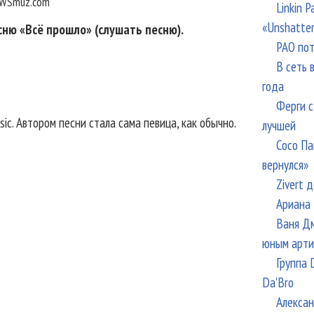
WSmuz.com
Linkin 
«Unshatte
ню «Всё прошло» (слушать песню).
РАО пот
В сеть 
года
Ферги с
ic. Автором песни стала сама певица, как обычно.
лучшей
Сосо Па
вернулся»
Zivert 
Ариана 
Ваня Дм
юным арти
Группа 
Da'Bro
Алексан