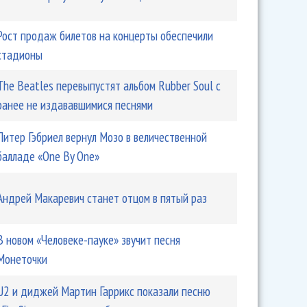
Рост продаж билетов на концерты обеспечили
стадионы
The Beatles перевыпустят альбом Rubber Soul с
ранее не издававшимися песнями
Питер Гэбриел вернул Мозо в величественной
балладе «One By One»
Андрей Макаревич станет отцом в пятый раз
В новом «Человеке-пауке» звучит песня
Монеточки
U2 и диджей Мартин Гаррикс показали песню