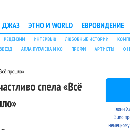
Перейти к основному
содержанию
ДЖАЗ
ЭТНО И WORLD
ЕВРОВИДЕНИЕ
РЕЦЕНЗИИ
ИНТЕРВЬЮ
ЛЮБОВНЫЕ ИСТОРИИ
КОМП
ЗВЕЗД
АЛЛА ПУГАЧЕВА И КО
ПРОФИ
АРТИСТЫ
О 
Всё прошло»
астливо спела «Всё
шло»
Гленн Х
Suno пр
немецкому