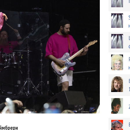
ймбрери