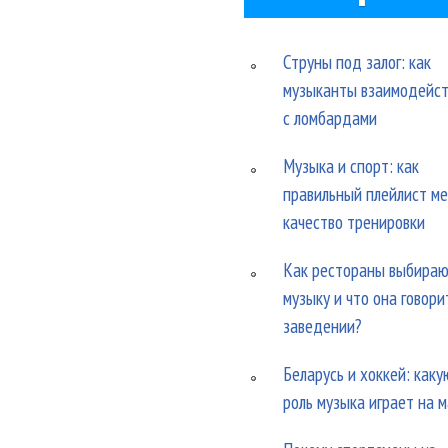
Струны под залог: как
музыканты взаимодейс
с ломбардами
Музыка и спорт: как
правильный плейлист м
качество тренировки
Как рестораны выбира
музыку и что она говори
заведении?
Беларусь и хоккей: каку
роль музыка играет на 