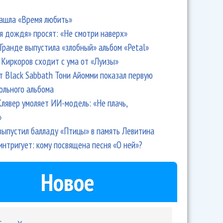
ашла «Время любить»
я дождя» просят: «Не смотри наверх»
Гранде выпустила «злобный» альбом «Petal»
Киркоров сходит с ума от «Луизы»
т Black Sabbath Тони Айомми показал первую
ольного альбома
лявер умоляет ИИ-модель: «Не плачь,
»
выпустил балладу «Птицы» в память Левитина
интригует: кому посвящена песня «О ней»?
Новое