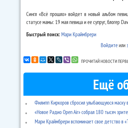
Сингл «Всё прошло» войдет в новый альбом певи
статусе мамы: 19 мая певица и ее супруг, блогер Da
Быстрый поиск:
Мари Краймбрери
Войдите
или
ПРОЧИТАЙ НОВОСТИ ПЕРВ
Ещё об
Филипп Киркоров сбросил улыбающуюся маску в
«Новое Радио Open Air» собрал 180 тысяч зрит
Мари Краймбрери вспоминает свое детство в «