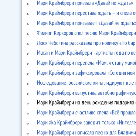
Мари Краймбрери призвала «Давай не ждать»
Мари Краймбрери перестала ждать – и спела о
Мари Краймбрери призывает «Давай не ждать
Филипп Киркоров спел песню Мари Краймбрери
Люся Чеботина рассказала про новинку «По бара
Macan и Мари Краймбрери - артисты года по в
Мари Краймбрери перепела «Мам, я стану мамо
Мари Краймбрери зафиксировала «Сегодня мой
Исследование: российские хиты лидируют в ле
Мари Краймбрери выпустила автобиографичную 
Мари Краймбрери на день рождения подарила 
Мари Краймбрери счастливо спела «Всё прошло
Мари aka Краймбрери заводит только «Интелле
Мари Краймбрери написала песню для Владими