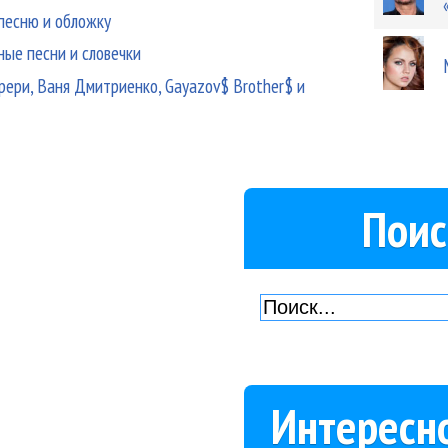
песню и обложку
ные песни и словечки
ери, Ваня Дмитриенко, Gayazov$ Brother$ и
Поис
Интересн