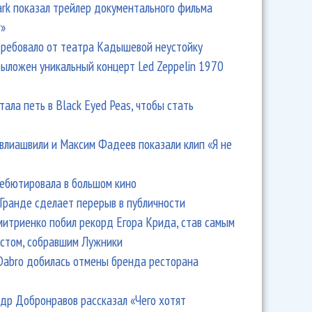
Park показал трейлер документального фильма
r»
ребовало от театра Кадышевой неустойку
выложен уникальный концерт Led Zeppelin 1970
тала петь в Black Eyed Peas, чтобы стать
влиашвили и Максим Фадеев показали клип «Я не
дебютировала в большом кино
Гранде сделает перерыв в публичности
итриенко побил рекорд Егора Крида, став самым
стом, собравшим Лужники
Dabro добилась отмены бренда ресторана
др Добронравов рассказал «Чего хотят