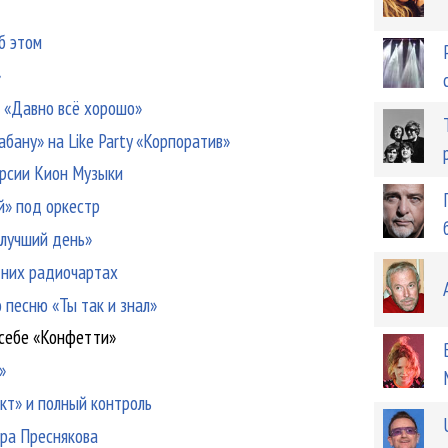
б этом
»
 «Давно всё хорошо»
бану» на Like Party «Корпоратив»
ерсии Кион Музыки
й» под оркестр
 лучший день»
тних радиочартах
песню «Ты так и знал»
себе «Конфетти»
»
кт» и полный контроль
ра Преснякова