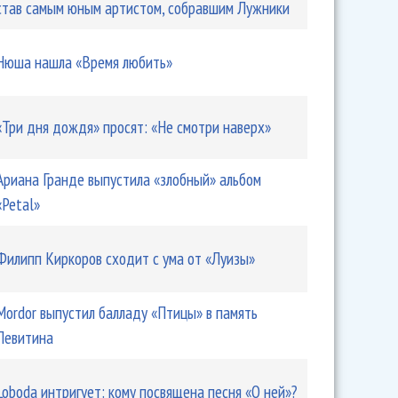
став самым юным артистом, собравшим Лужники
Нюша нашла «Время любить»
«Три дня дождя» просят: «Не смотри наверх»
Ариана Гранде выпустила «злобный» альбом
«Petal»
Филипп Киркоров сходит с ума от «Луизы»
Mordor выпустил балладу «Птицы» в память
Левитина
Loboda интригует: кому посвящена песня «О ней»?