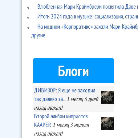
Влюбленная Мари Краймбрери посвятила Даве 
Итоги 2024 года в музыке: социализация, стран
На модном «Корпоративе» зажгли Мари Краймбр
другие
Блоги
ДИВИЗОР: Я еще не заходил
так далеко за...
1 месяц 6 дней
назад
alexard
Второй альбом киприотов
KA'APER
1 месяц 3 недели
назад
alexard