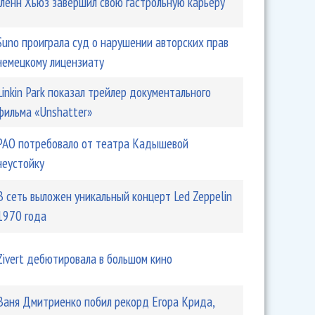
Гленн Хьюз завершил свою гастрольную карьеру
Suno проиграла суд о нарушении авторских прав
немецкому лицензиату
Linkin Park показал трейлер документального
фильма «Unshatter»
РАО потребовало от театра Кадышевой
неустойку
В сеть выложен уникальный концерт Led Zeppelin
1970 года
Zivert дебютировала в большом кино
Ваня Дмитриенко побил рекорд Егора Крида,