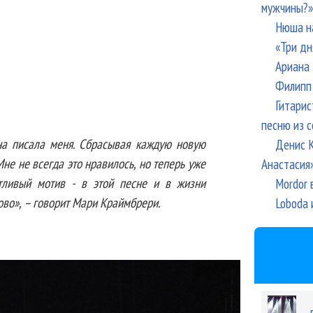
мужчины?»
Нюша н
«Три дн
Ариана 
Филипп 
Гитарис
песню из с
она писала меня. Сбрасывая каждую новую
Денис К
Мне не всегда это нравилось, но теперь уже
Анастасия
стливый мотив - в этой песне и в жизни
Mordor 
рово», – говорит Мари Краймбрери.
Loboda 