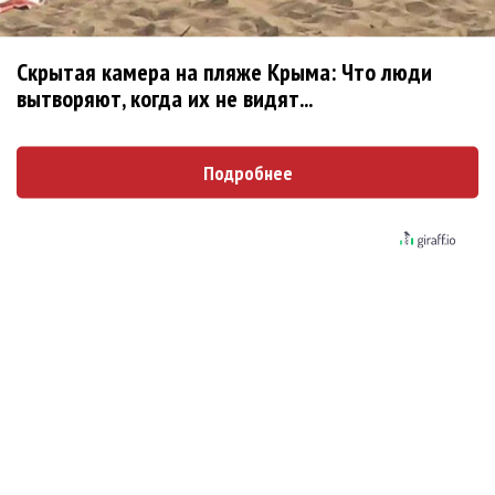
не вернулся»
Zivert дебютировала в большом кино
Ариана Гранде сделает перерыв в публичности
Скрытая камера на пляже Крыма: Что люди
вытворяют, когда их не видят...
Ваня Дмитриенко побил рекорд Егора Крида, став
самым юным артистом, собравшим Лужники
Группа Dabro добилась отмены бренда ресторана
Подробнее
Da'Bro
Александр Добронравов рассказал «Чего хотят
мужчины?»
Нюша нашла «Время любить»
«Три дня дождя» просят: «Не смотри наверх»
Ариана Гранде выпустила «злобный» альбом
«Petal»
Филипп Киркоров сходит с ума от «Луизы»
Гитарист Black Sabbath Тони Айомми показал первую
песню из сольного альбома