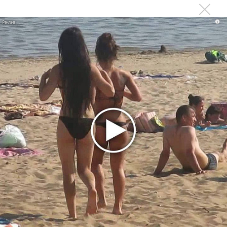
Suno внедрил инструмент по нарушениям авторских
i
прав и новые водяные знаки
«Рианна работает в студии», - проговорился ее
партнер A$AP Rocky
Гленн Хьюз завершил свою гастрольную карьеру
Suno проиграла суд о нарушении авторских прав
немецкому лицензиату
Linkin Park показал трейлер документального фильма
«Unshatter»
РАО потребовало от театра Кадышевой неустойку
В сеть выложен уникальный концерт Led Zeppelin
1970 года
Ферги стала петь в Black Eyed Peas, чтобы стать
лучшей
Сосо Павлиашвили и Максим Фадеев показали клип «Я