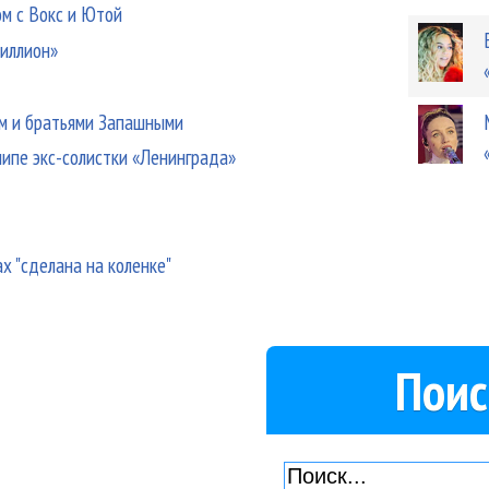
ом с Вокс и Ютой
миллион»
ым и братьями Запашными
липе экс-солистки «Ленинграда»
х "сделана на коленке"
Поис