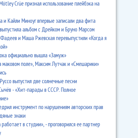
Mötley Crüe признал использование плейбэка на
 и Кайли Миноуг впервые записали два фита
 выпустила альбом с Дрейком и Бруно Марсом
Фадеев и Маша Ржевская перевыпустили «Когда я
кой»
ока официально вышла «Замуж»
а маковом поле», Максим Лутчак и «Смешарики»
ись
Руссо выпустил две солнечные песни
Сычёв - «Хит-парады в СССР. Полное
ние»
едрил инструмент по нарушениям авторских прав
одяные знаки
 работает в студии», - проговорился ее партнер
y