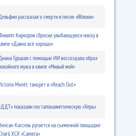
Дельфин рассказал о смерти в песне «Яблоки»
Филипп Киркоров сбросил улыбающуюся маску в
клипе «Давно всё хорошо»
Диана Гурцкая с помощью ИИ воссоздала образ
покойного мужа в клипе «Милый мой»
Victoria Monét танцует в «Reach Out»
«ДДТ» показали постапокалиптическую «Херь»
Венсан Кассель ругается на съемочной площадке
Charli XCX «Camera»