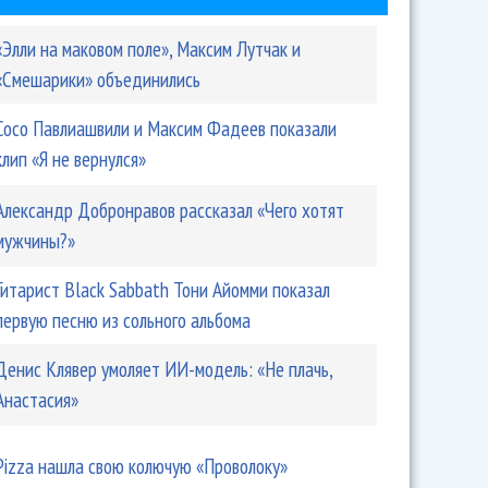
«Элли на маковом поле», Максим Лутчак и
«Смешарики» объединились
Сосо Павлиашвили и Максим Фадеев показали
клип «Я не вернулся»
Александр Добронравов рассказал «Чего хотят
мужчины?»
Гитарист Black Sabbath Тони Айомми показал
первую песню из сольного альбома
Денис Клявер умоляет ИИ-модель: «Не плачь,
Анастасия»
Pizza нашла свою колючую «Проволоку»