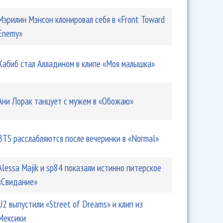
Мэрилин Мэнсон клонировал себя в «Front Toward
Enemy»
Хабиб стал Алладином в клипе «Моя малышка»
Ани Лорак танцует с мужем в «Обожаю»
BTS расслабляются после вечеринки в «Normal»
Alessa Majik и sp84 показали истинно питерское
«Свидание»
U2 выпустили «Street of Dreams» и клип из
Мексики