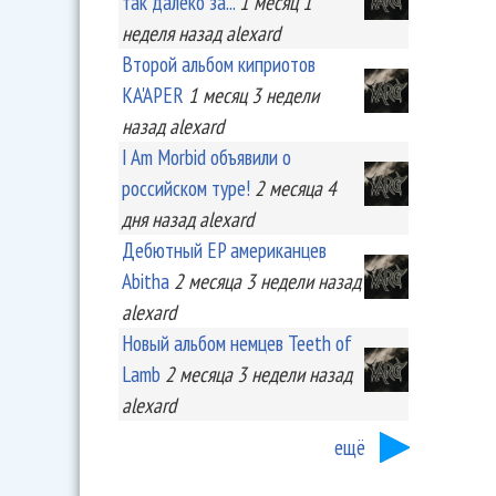
так далеко за...
1 месяц 1
неделя
назад
alexard
Второй альбом киприотов
KA'APER
1 месяц 3 недели
назад
alexard
I Am Morbid объявили о
российском туре!
2 месяца 4
дня
назад
alexard
Дебютный EP американцев
Abitha
2 месяца 3 недели
назад
alexard
Новый альбом немцев Teeth of
Lamb
2 месяца 3 недели
назад
alexard
ещё