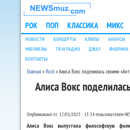
НОВОСТИ
МУЗЫКИ И
РОК
ПОП
КЛАССИКА
МИКС
Main menu
ШОУ БИЗНЕСА
НОВОСТИ
КОНЦЕРТЫ
КЛИПЫ
АНОНСЫ
Подразделы
МЮЗИКЛЫ
ТВ И РАДИО
ДЖАЗ
ФАБРИКА 
NEWSMUZ.COM
КОНТАКТЫ
Главная
»
Rock
»
Алиса Вокс поделилась своими «Ан
Вы здесь
Алиса Вокс поделилас
Опубликовано
пт, 17/01/2025 - 13:54
пользователем
NE
Алиса Вокс выпустила философскую фолк