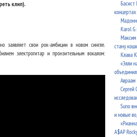
Басист 
реть клип).
концертах
Мадонна
Karol G
Максим 
но заявляет свои рок-амбиции в новом сингле.
стану кош
билием электрогитар и пронзительным вокалом:
Клава К
«Элли н
объединил
Авраам 
Сергей 
исследова
Suno вн
и новые в
«Рианна
A$AP Rock