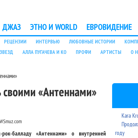
Перейти к основному
содержанию
ДЖАЗ
ЭТНО И WORLD
ЕВРОВИДЕНИЕ
РЕЦЕНЗИИ
ИНТЕРВЬЮ
ЛЮБОВНЫЕ ИСТОРИИ
КОМП
ЗВЕЗД
АЛЛА ПУГАЧЕВА И КО
ПРОФИ
АРТИСТЫ
О 
теннами»
ь своими «Антеннами»
Kara Kr
WSmuz.com
Продолж
году
-рок-балладу «Антеннами» о внутренней