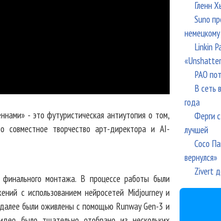
Гленн Х
Suno пр
немецкому
Linkin 
«Unshatte
РАО пот
В сеть 
года
ннами» - это футуристическая антиутопия о том,
Ферги с
о совместное творчество арт-директора и AI-
лучшей
Сосо Па
вернулся»
Zivert 
 финального монтажа. В процессе работы были
ений с использованием нейросетей Midjourney и
й далее были оживлены с помощью Runway Gen-3 и
идео было тщательно отобрано из нескольких