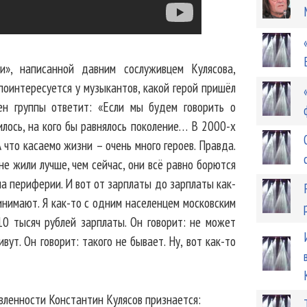
и», написанной давним сослуживцем Кулясова,
поинтересуется у музыкантов, какой герой пришёл
ен группы ответит: «Если мы будем говорить о
илось, на кого бы равнялось поколение… В 2000-х
А что касаемо жизни – очень много героев. Правда.
не жили лучше, чем сейчас, они всё равно борются
на периферии. И вот от зарплаты до зарплаты как-
ринимают. Я как-то с одним населенцем московским
 10 тысяч рублей зарплаты. Он говорит: не может
ивут. Он говорит: такого не бывает. Ну, вот как-то
авленности Константин Кулясов признается: