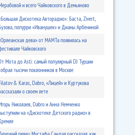
Мерабовой и всего Чайковского в Демьяново
«Большая Дискотека Авторадио»: Баста, Zivert,
Бузова, попурри «Иванушек» и Дианы Арбениной
«Орлеанская дева» от МАМТа появилась на
фестивале Чайковского
От Мота до Asti: самый популярный DJ Турции
собрал тысячи поклонников в Москве
Filatov & Karas, Dabro, «Лицей» и Куртукова
рассказали о своем лете
Игорь Николаев, Dabro и Анна Немченко
выступили на «Дискотеке Детского радио» в
Кремле
Турецкий певец Мустафа Сандал рассказал, как