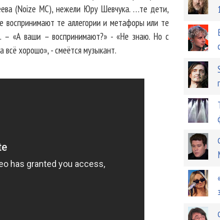
ева (Noize MC), нежели Юру Шевчука. …те дети,
е воспринимают те аллегории и метафоры или те
. – «А ваши – воспринимают?» - «Не знаю. Но с
а всё хорошо», - смеётся музыкант.