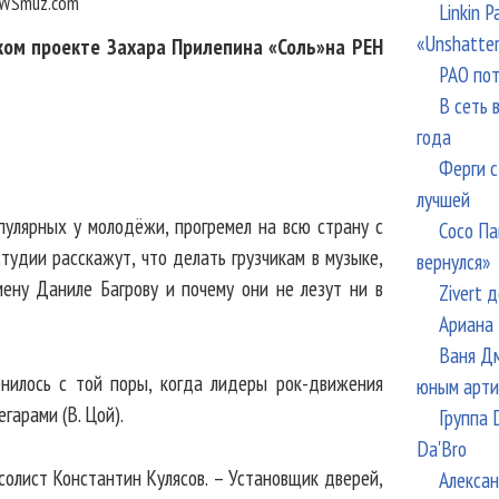
WSmuz.com
Linkin 
«Unshatte
ком проекте Захара Прилепина «Соль»на РЕН
РАО пот
В сеть 
года
Ферги с
лучшей
опулярных у молодёжи, прогремел на всю страну с
Сосо Па
тудии расскажут, что делать грузчикам в музыке,
вернулся»
мену Даниле Багрову и почему они не лезут ни в
Zivert 
Ариана 
Ваня Дм
енилось с той поры, когда лидеры рок-движения
юным арти
гарами (В. Цой).
Группа 
Da'Bro
 солист Константин Кулясов. – Установщик дверей,
Алексан