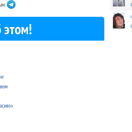
ЫМ:
 этом!
не
авом
асиво»