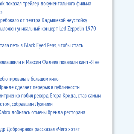
Park показал трейлер документального фильма
r»
ребовало от театра Кадышевой неустойку
выложен уникальный концерт Led Zeppelin 1970
тала петь в Black Eyed Peas, чтобы стать
влиашвили и Максим Фадеев показали клип «Я не
дебютировала в большом кино
Гранде сделает перерыв в публичности
итриенко побил рекорд Егора Крида, став самым
стом, собравшим Лужники
Dabro добилась отмены бренда ресторана
др Добронравов рассказал «Чего хотят