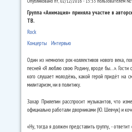
Опубликовано
пт, 02/12/2016 - 15:35
пользователем
NE
Группа «Анимация» приняла участие в авторс
ТВ.
Rock
Концерты
Интервью
Один из немногих рок-коллективов нового века, п
песней «Я люблю свою Родину, вроде бы…». Гости с
кого слушает молодёжь, какой герой придёт на с
милитаризм, ни в политику.
Захар Прилепин расспросит музыкантов, что изм
официально работали дворниками (Ю. Шевчук) и коче
«Ну, тогда я должен представить группу, - ответит