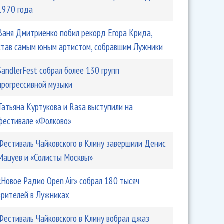
1970 года
Ваня Дмитриенко побил рекорд Егора Крида,
став самым юным артистом, собравшим Лужники
SandlerFest собрал более 130 групп
прогрессивной музыки
Татьяна Куртукова и Rasa выступили на
фестивале «Фолково»
Фестиваль Чайковского в Клину завершили Денис
Мацуев и «Солисты Москвы»
«Новое Радио Open Air» собрал 180 тысяч
зрителей в Лужниках
Фестиваль Чайковского в Клину вобрал джаз