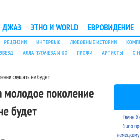
Перейти к основному
содержанию
ДЖАЗ
ЭТНО И WORLD
ЕВРОВИДЕНИЕ
РЕЦЕНЗИИ
ИНТЕРВЬЮ
ЛЮБОВНЫЕ ИСТОРИИ
КОМП
ЗВЕЗД
АЛЛА ПУГАЧЕВА И КО
ПРОФИ
АРТИСТЫ
О 
ление слушать не будет
а молодое поколение
не будет
Гленн Х
Suno пр
немецкому