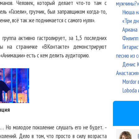
йманов. Человек, который делает что-то там с
мужчины?»
ль «Газели», грузчик, был заправщиком когда-то,
Нюша н
ение, всё так же поднимается с самого нуля».
«Три дн
Ариана 
группа активно гастролирует, за 1,5 последних
Филипп 
вы на страничке «ВКонтакте» демонстрируют
Гитарис
 «Анимации» есть с кем делить аудиторию.
песню из с
Денис К
Анастасия
Mordor 
Loboda 
ация
… Но молодое поколение слушать его не будет. -
колений. Дело в том, что просто в силу возраста