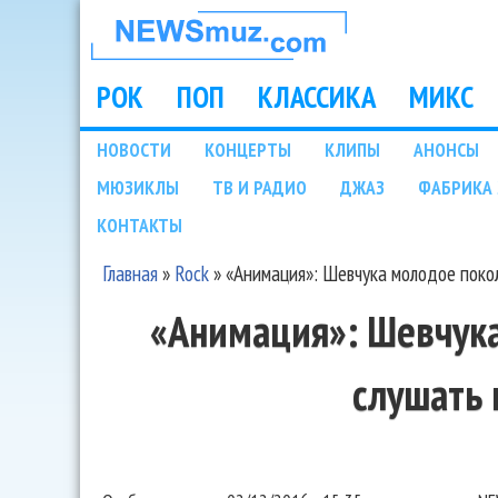
НОВОСТИ
МУЗЫКИ И
РОК
ПОП
КЛАССИКА
МИКС
Main menu
ШОУ БИЗНЕСА
НОВОСТИ
КОНЦЕРТЫ
КЛИПЫ
АНОНСЫ
Подразделы
МЮЗИКЛЫ
ТВ И РАДИО
ДЖАЗ
ФАБРИКА 
NEWSMUZ.COM
КОНТАКТЫ
Главная
»
Rock
»
«Анимация»: Шевчука молодое поко
Вы здесь
«Анимация»: Шевчук
слушать 