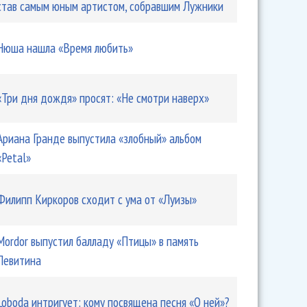
став самым юным артистом, собравшим Лужники
Нюша нашла «Время любить»
«Три дня дождя» просят: «Не смотри наверх»
Ариана Гранде выпустила «злобный» альбом
«Petal»
Филипп Киркоров сходит с ума от «Луизы»
Mordor выпустил балладу «Птицы» в память
Левитина
Loboda интригует: кому посвящена песня «О ней»?