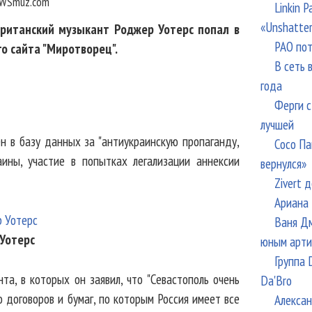
WSmuz.com
Linkin 
«Unshatte
 британский музыкант Роджер Уотерс попал в
РАО пот
о сайта "Миротворец".
В сеть 
года
Ферги с
лучшей
ен в базу данных за "антиукраинскую пропаганду,
Сосо Па
ины, участие в попытках легализации аннексии
вернулся»
Zivert 
Ариана 
Ваня Дм
Уотерс
юным арти
Группа 
а, в которых он заявил, что "Севастополь очень
Da'Bro
 договоров и бумаг, по которым Россия имеет все
Алексан