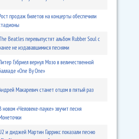
Рост продаж билетов на концерты обеспечили
стадионы
The Beatles перевыпустят альбом Rubber Soul с
ранее не издававшимися песнями
Питер Гэбриел вернул Мозо в величественной
балладе «One By One»
Андрей Макаревич станет отцом в пятый раз
В новом «Человеке-пауке» звучит песня
Монеточки
U2 и диджей Мартин Гаррикс показали песню