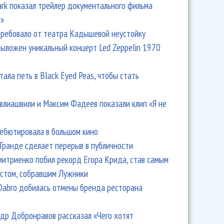
Park показал трейлер документального фильма
r»
ребовало от театра Кадышевой неустойку
выложен уникальный концерт Led Zeppelin 1970
тала петь в Black Eyed Peas, чтобы стать
влиашвили и Максим Фадеев показали клип «Я не
дебютировала в большом кино
Гранде сделает перерыв в публичности
итриенко побил рекорд Егора Крида, став самым
стом, собравшим Лужники
Dabro добилась отмены бренда ресторана
др Добронравов рассказал «Чего хотят