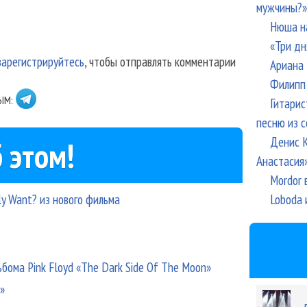
мужчины?»
Нюша н
«Три дн
зарегистрируйтесь
, чтобы отправлять комментарии
Ариана 
Филипп 
ЫМ:
Гитарис
песню из с
Денис К
 этом!
Анастасия
Mordor 
Loboda 
ly Want? из нового фильма
ома Pink Floyd «The Dark Side Of The Moon»
»