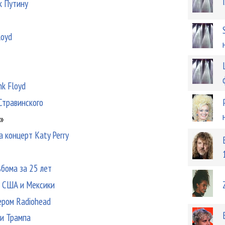
к Путину
loyd
nk Floyd
Стравинского
»
 концерт Katy Perry
ьбома за 25 лет
це США и Мексики
ером Radiohead
ми Трампа