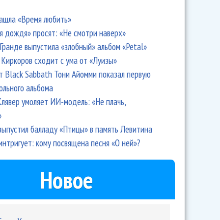
ашла «Время любить»
я дождя» просят: «Не смотри наверх»
Гранде выпустила «злобный» альбом «Petal»
Киркоров сходит с ума от «Луизы»
т Black Sabbath Тони Айомми показал первую
ольного альбома
лявер умоляет ИИ-модель: «Не плачь,
»
выпустил балладу «Птицы» в память Левитина
интригует: кому посвящена песня «О ней»?
Новое