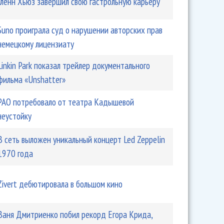
Гленн Хьюз завершил свою гастрольную карьеру
Suno проиграла суд о нарушении авторских прав
немецкому лицензиату
Linkin Park показал трейлер документального
фильма «Unshatter»
РАО потребовало от театра Кадышевой
неустойку
В сеть выложен уникальный концерт Led Zeppelin
1970 года
Zivert дебютировала в большом кино
Ваня Дмитриенко побил рекорд Егора Крида,