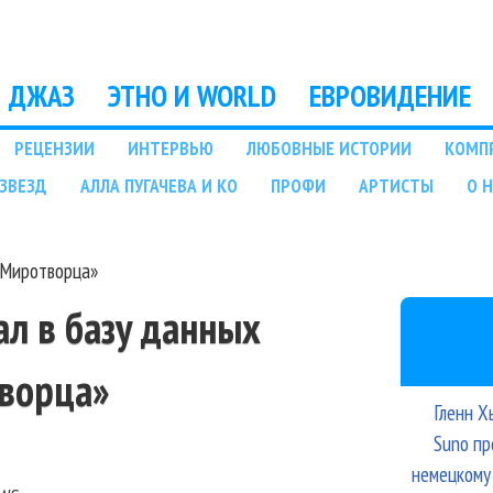
Перейти к основному
содержанию
ДЖАЗ
ЭТНО И WORLD
ЕВРОВИДЕНИЕ
РЕЦЕНЗИИ
ИНТЕРВЬЮ
ЛЮБОВНЫЕ ИСТОРИИ
КОМП
ЗВЕЗД
АЛЛА ПУГАЧЕВА И КО
ПРОФИ
АРТИСТЫ
О 
«Миротворца»
ал в базу данных
ворца»
Гленн Х
Suno пр
немецкому