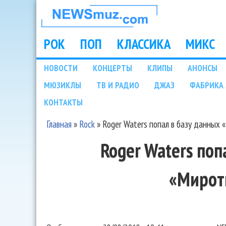
НОВОСТИ
МУЗЫКИ И
РОК
ПОП
КЛАССИКА
МИКС
Main menu
ШОУ БИЗНЕСА
НОВОСТИ
КОНЦЕРТЫ
КЛИПЫ
АНОНСЫ
Подразделы
МЮЗИКЛЫ
ТВ И РАДИО
ДЖАЗ
ФАБРИКА 
NEWSMUZ.COM
КОНТАКТЫ
Главная
»
Rock
»
Roger Waters попал в базу данных 
Вы здесь
Roger Waters поп
«Мирот