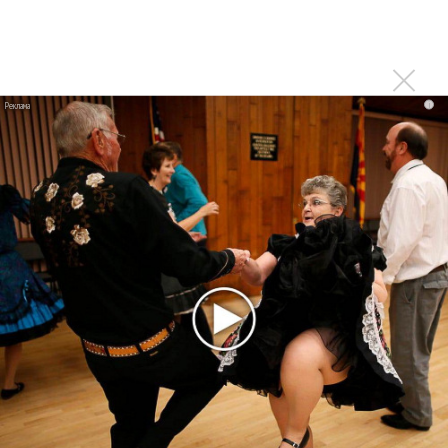
Клава Кока официально вышла «Замуж»
«Элли на маковом поле», Максим Лутчак и
«Смешарики» объединились
Авраам Руссо выпустил две солнечные песни
i
Сергей Сычёв - «Хит-парады в СССР. Полное
исследование»
Suno внедрил инструмент по нарушениям авторских
прав и новые водяные знаки
«Рианна работает в студии», - проговорился ее
партнер A$AP Rocky
Гленн Хьюз завершил свою гастрольную карьеру
Suno проиграла суд о нарушении авторских прав
немецкому лицензиату
Linkin Park показал трейлер документального фильма
«Unshatter»
РАО потребовало от театра Кадышевой неустойку