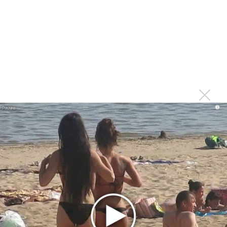
Ариана Гранде сделает перерыв в публичности
Ваня Дмитриенко побил рекорд Егора Крида, став
самым юным артистом, собравшим Лужники
Группа Dabro добилась отмены бренда ресторана
Da'Bro
Александр Добронравов рассказал «Чего хотят
мужчины?»
Нюша нашла «Время любить»
i
«Три дня дождя» просят: «Не смотри наверх»
Ариана Гранде выпустила «злобный» альбом
«Petal»
Филипп Киркоров сходит с ума от «Луизы»
Гитарист Black Sabbath Тони Айомми показал первую
песню из сольного альбома