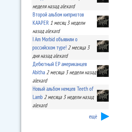
неделя
назад
alexard
Второй альбом киприотов
KA'APER
1 месяц 3 недели
назад
alexard
I Am Morbid объявили о
российском туре!
2 месяца 3
дня
назад
alexard
Дебютный EP американцев
Abitha
2 месяца 3 недели
назад
alexard
Новый альбом немцев Teeth of
Lamb
2 месяца 3 недели
назад
alexard
ещё