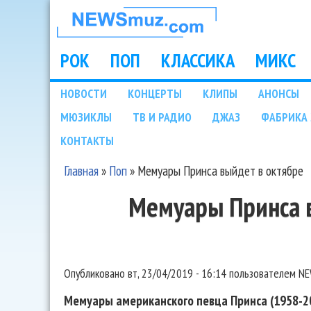
НОВОСТИ
МУЗЫКИ И
РОК
ПОП
КЛАССИКА
МИКС
Main menu
ШОУ БИЗНЕСА
НОВОСТИ
КОНЦЕРТЫ
КЛИПЫ
АНОНСЫ
Подразделы
МЮЗИКЛЫ
ТВ И РАДИО
ДЖАЗ
ФАБРИКА 
NEWSMUZ.COM
КОНТАКТЫ
Главная
»
Поп
»
Мемуары Принса выйдет в октябре
Вы здесь
Мемуары Принса 
Опубликовано
вт, 23/04/2019 - 16:14
пользователем
NE
Мемуары американского певца Принса (1958-20