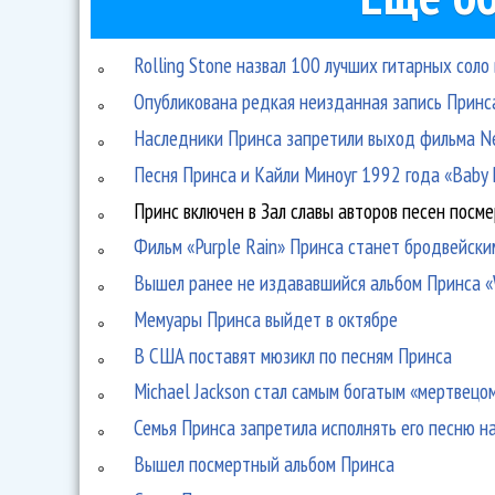
Rolling Stone назвал 100 лучших гитарных соло
Опубликована редкая неизданная запись Принс
Наследники Принса запретили выход фильма Net
Песня Принса и Кайли Миноуг 1992 года «Baby D
Принс включен в Зал славы авторов песен посм
Фильм «Purple Rain» Принса станет бродвейск
Вышел ранее не издававшийся альбом Принса «
Мемуары Принса выйдет в октябре
В США поставят мюзикл по песням Принса
Michael Jackson стал самым богатым «мертвецо
Семья Принса запретила исполнять его песню н
Вышел посмертный альбом Принса