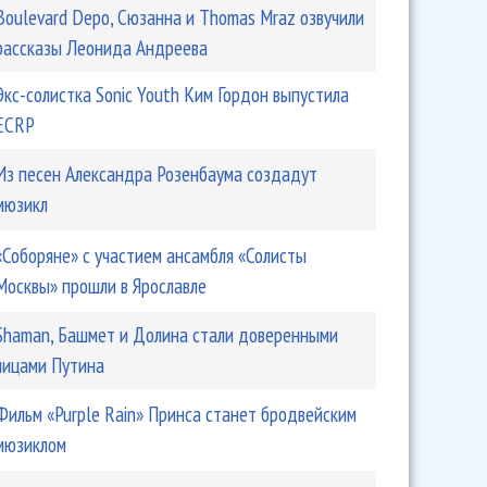
Boulevard Depo, Сюзанна и Thomas Mraz озвучили
рассказы Леонида Андреева
Экс-солистка Sonic Youth Ким Гордон выпустила
ECRP
Из песен Александра Розенбаума создадут
мюзикл
«Соборяне» с участием ансамбля «Солисты
Москвы» прошли в Ярославле
Shaman, Башмет и Долина стали доверенными
лицами Путина
Фильм «Purple Rain» Принса станет бродвейским
мюзиклом