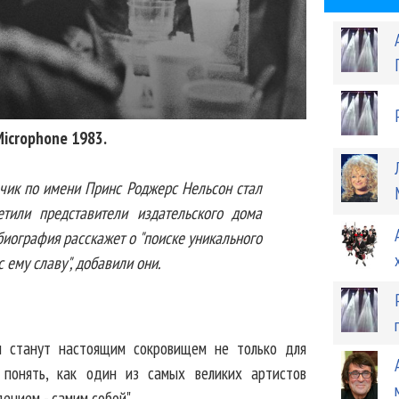
Microphone 1983.
льчик по имени Принс Роджерс Нельсон стал
етили представители издательского дома
биография расскажет о "поиске уникального
 ему славу", добавили они.
ы станут настоящим сокровищем не только для
 понять, как один из самых великих артистов
ением - самим собой".