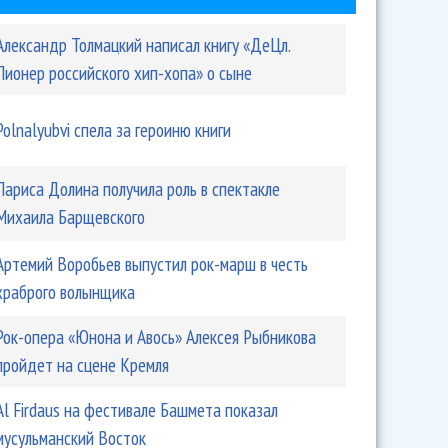
Александр Толмацкий написал книгу «ДеЦл.
Пионер российского хип-хопа» о сыне
Polnalyubvi спела за героиню книги
Лариса Долина получила роль в спектакле
Михаила Барщевского
Артемий Воробьев выпустил рок-марш в честь
храброго волынщика
Рок-опера «Юнона и Авось» Алексея Рыбникова
пройдет на сцене Кремля
Аl Firdaus на фестивале Башмета показал
мусульманский Восток