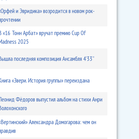
«Орфей и Эвридика» возродится в новом рок-
прочтении
В «16 Тонн Арбат» вручат премию Cup Of
Madness 2025
Вышла последняя композиция Ансамбля 4’33’’
Книга «Звери. История группы» переиздана
Леонид Фёдоров выпустил альбом на стихи Анри
Волохонского
«Вертинский» Александра Домогарова: чем он
правдив