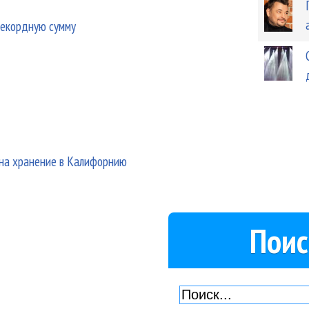
рекордную сумму
на хранение в Калифорнию
Поис