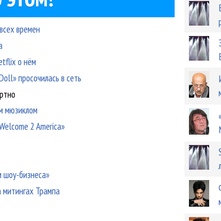
 всех времен
а
flix о нём
oll» просочилась в сеть
ертно
им мюзиклом
Welcome 2 America»
м шоу-бизнеса»
а митингах Трампа