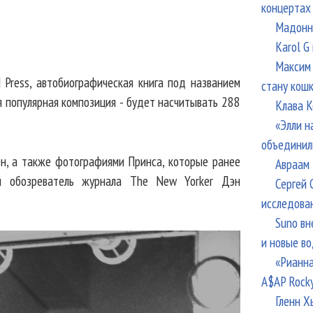
концертах
Мадонна
Karol G
Максим 
 Press, автобиографическая книга под названием
стану кош
я популярная композиция - будет насчитывать 288
Клава К
«Элли н
объединил
н, а также фотографиями Принса, которые ранее
Авраам 
ал обозреватель журнала The New Yorker Дэн
Сергей 
исследова
Suno вн
и новые в
«Рианна
A$AP Rock
Гленн Х