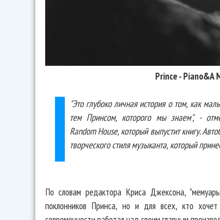
Prince - Piano&A 
"Это глубоко личная история о том, как ма
тем Принсом, которого мы знаем", - отм
Random House, который выпустит книгу. Авто
творческого стиля музыканта, который принес
По словам редактора Криса Джексона, "мемуар
поклонников Принса, но и для всех, кто хочет
современности работал над своим главным произвед