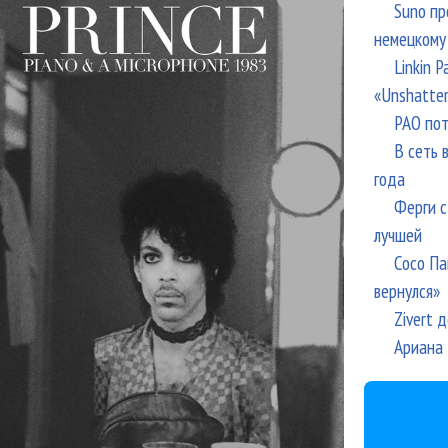
Suno пр
немецкому
Linkin 
«Unshatte
РАО пот
В сеть 
года
Ферги с
лучшей
Сосо Па
вернулся»
Zivert 
Ариана 