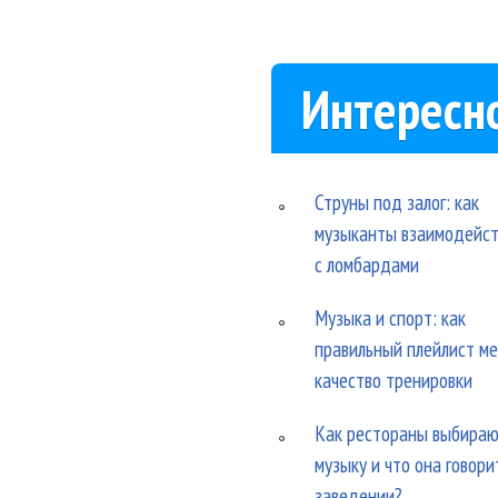
Интересн
Струны под залог: как
музыканты взаимодейс
с ломбардами
Музыка и спорт: как
правильный плейлист м
качество тренировки
Как рестораны выбира
музыку и что она говори
заведении?