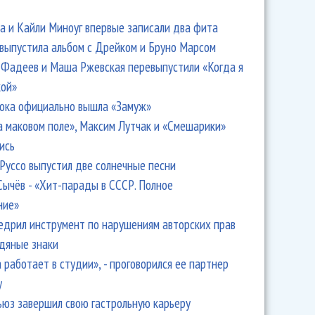
 и Кайли Миноуг впервые записали два фита
 выпустила альбом с Дрейком и Бруно Марсом
Фадеев и Маша Ржевская перевыпустили «Когда я
кой»
ока официально вышла «Замуж»
а маковом поле», Максим Лутчак и «Смешарики»
ись
Руссо выпустил две солнечные песни
Сычёв - «Хит-парады в СССР. Полное
ние»
едрил инструмент по нарушениям авторских прав
одяные знаки
 работает в студии», - проговорился ее партнер
y
ьюз завершил свою гастрольную карьеру