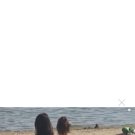
«Дискотека Авария» поймала покемона Филиппона
Киркоров и Дискотека «Авария» спели дуэтом
«Дискотека «Авария» открыла эспрессо-бар
Последнее
Kara Kross обнимает каждый «Новый день»
Продолжение фильма «Майкл» начнут снимать уже в
этом году
Басист Mötley Crüe признал использование плейбэка
на концертах
Мадонна и Кайли Миноуг впервые записали два
i
фита
Karol G выпустила альбом с Дрейком и Бруно
Марсом