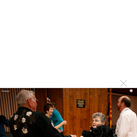
Последнее
Kara Kross обнимает каждый «Новый день»
Продолжение фильма «Майкл» начнут снимать уже в
этом году
Басист Mötley Crüe признал использование плейбэка
на концертах
Мадонна и Кайли Миноуг впервые записали два
фита
Karol G выпустила альбом с Дрейком и Бруно
i
Марсом
Максим Фадеев и Маша Ржевская перевыпустили
«Когда я стану кошкой»
Клава Кока официально вышла «Замуж»
«Элли на маковом поле», Максим Лутчак и