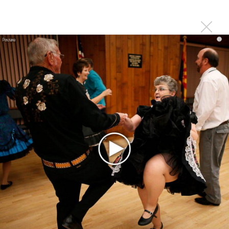
«Смешарики» объединились
Авраам Руссо выпустил две солнечные песни
Сергей Сычёв - «Хит-парады в СССР. Полное
i
исследование»
Suno внедрил инструмент по нарушениям авторских
прав и новые водяные знаки
«Рианна работает в студии», - проговорился ее
партнер A$AP Rocky
Гленн Хьюз завершил свою гастрольную карьеру
Suno проиграла суд о нарушении авторских прав
немецкому лицензиату
Linkin Park показал трейлер документального фильма
«Unshatter»
РАО потребовало от театра Кадышевой неустойку
В сеть выложен уникальный концерт Led Zeppelin
1970 года