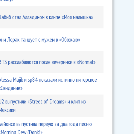
Хабиб стал Алладином в клипе «Моя малышка»
Ани Лорак танцует с мужем в «Обожаю»
BTS расслабляются после вечеринки в «Normal»
Alessa Majik и sp84 показали истинно питерское
«Свидание»
U2 выпустили «Street of Dreams» и клип из
Мексики
Бейонсе выпустила первую за два года песню
«Morning Dew (Donk)»