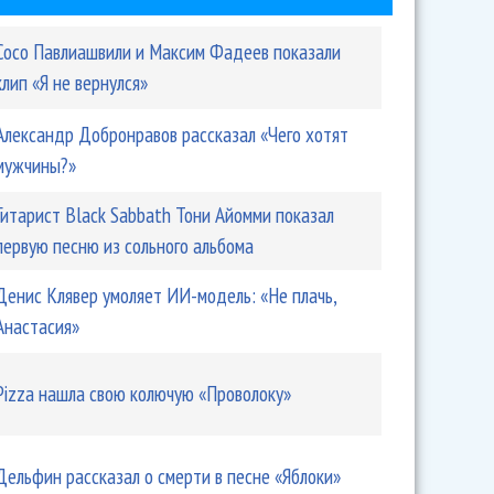
Сосо Павлиашвили и Максим Фадеев показали
клип «Я не вернулся»
Александр Добронравов рассказал «Чего хотят
мужчины?»
Гитарист Black Sabbath Тони Айомми показал
первую песню из сольного альбома
Денис Клявер умоляет ИИ-модель: «Не плачь,
Анастасия»
Pizza нашла свою колючую «Проволоку»
Дельфин рассказал о смерти в песне «Яблоки»