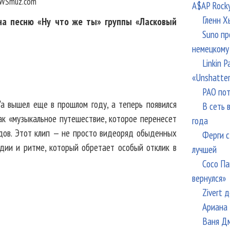
WSmuz.com
A$AP Rock
Гленн Х
на песню «Ну что же ты» группы «Ласковый
Suno пр
немецкому
Linkin 
«Unshatte
РАО пот
'a вышел еще в прошлом году, а теперь появился
В сеть 
ак «музыкальное путешествие, которое перенесет
года
одов. Этот клип — не просто видеоряд обыденных
Ферги с
одии и ритме, который обретает особый отклик в
лучшей
Сосо Па
вернулся»
Zivert 
Ариана 
Ваня Дм