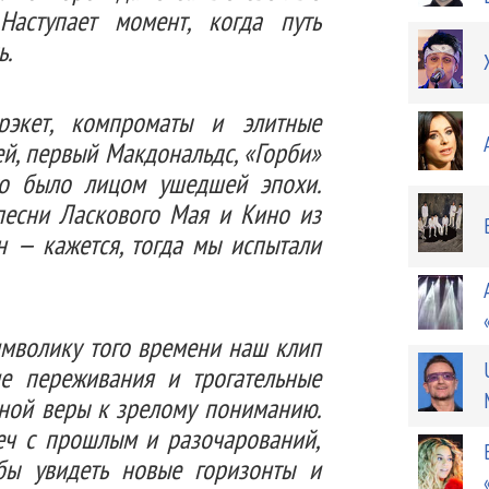
аступает момент, когда путь
ь.
рэкет, компроматы и элитные
ей, первый Макдональдс, «Горби»
то было лицом ушедшей эпохи.
песни Ласкового Мая и Кино из
н — кажется, тогда мы испытали
мволику того времени наш клип
ие переживания и трогательные
вной веры к зрелому пониманию.
реч с прошлым и разочарований,
бы увидеть новые горизонты и