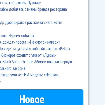
стом, собравшим Лужники
Dabro добилась отмены бренда ресторана
др Добронравов рассказал «Чего хотят
ашла «Время любить»
я дождя» просят: «Не смотри наверх»
Гранде выпустила «злобный» альбом «Petal»
Киркоров сходит с ума от «Луизы»
т Black Sabbath Тони Айомми показал первую
ольного альбома
лявер умоляет ИИ-модель: «Не плачь,
»
Новое