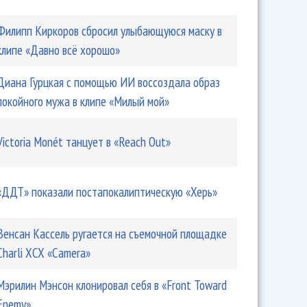
Филипп Киркоров сбросил улыбающуюся маску в
клипе «Давно всё хорошо»
Диана Гурцкая с помощью ИИ воссоздала образ
покойного мужа в клипе «Милый мой»
Victoria Monét танцует в «Reach Out»
«ДДТ» показали постапокалиптическую «Херь»
Венсан Кассель ругается на съемочной площадке
Charli XCX «Camera»
Мэрилин Мэнсон клонировал себя в «Front Toward
Enemy»