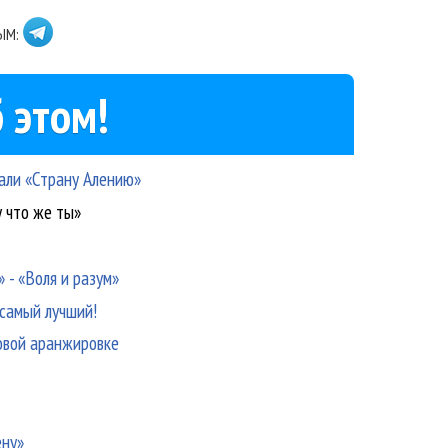
ЫМ:
 этом!
вали «Страну Алению»
у что же ты»
 - «Воля и разум»
 самый лучший!
новой аранжировке
ену»