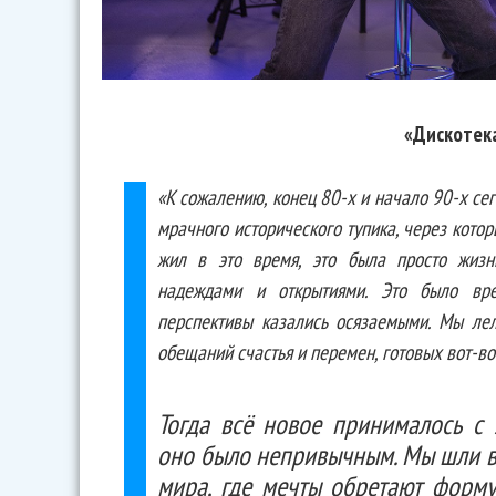
«Дискотек
«К сожалению, конец 80-х и начало 90-х се
мрачного исторического тупика, через котор
жил в это время, это была просто жизн
надеждами и открытиями. Это было вр
перспективы казались осязаемыми. Мы лел
обещаний счастья и перемен, готовых вот-во
Тогда всё новое принималось с 
оно было непривычным. Мы шли в
мира, где мечты обретают форму