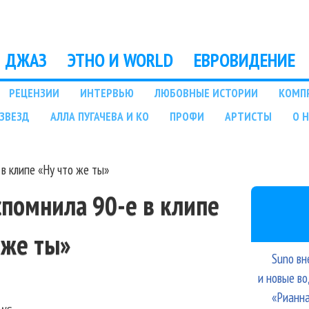
Перейти к основному
содержанию
ДЖАЗ
ЭТНО И WORLD
ЕВРОВИДЕНИЕ
РЕЦЕНЗИИ
ИНТЕРВЬЮ
ЛЮБОВНЫЕ ИСТОРИИ
КОМП
ЗВЕЗД
АЛЛА ПУГАЧЕВА И КО
ПРОФИ
АРТИСТЫ
О 
в клипе «Ну что же ты»
спомнила 90-е в клипе
 же ты»
Suno вн
и новые в
«Рианна