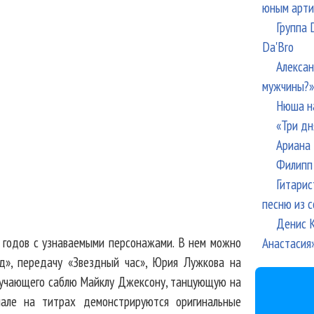
юным арти
Группа 
Da'Bro
Алексан
мужчины?»
Нюша н
«Три дн
Ариана 
Филипп 
Гитарис
песню из с
Денис К
 годов с узнаваемыми персонажами. В нем можно
Анастасия
д», передачу «Звездный час», Юрия Лужкова на
вручающего саблю Майклу Джексону, танцующую на
нале на титрах демонстрируются оригинальные