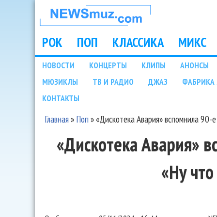
НОВОСТИ
МУЗЫКИ И
РОК
ПОП
КЛАССИКА
МИКС
Main menu
ШОУ БИЗНЕСА
НОВОСТИ
КОНЦЕРТЫ
КЛИПЫ
АНОНСЫ
Подразделы
МЮЗИКЛЫ
ТВ И РАДИО
ДЖАЗ
ФАБРИКА 
NEWSMUZ.COM
КОНТАКТЫ
Главная
»
Поп
»
«Дискотека Авария» вспомнила 90-е 
Вы здесь
«Дискотека Авария» в
«Ну что