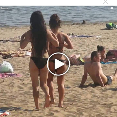
1970 года
Ферги стала петь в Black Eyed Peas, чтобы стать
i
лучшей
Сосо Павлиашвили и Максим Фадеев показали клип «Я
не вернулся»
Zivert дебютировала в большом кино
Ариана Гранде сделает перерыв в публичности
Ваня Дмитриенко побил рекорд Егора Крида, став
самым юным артистом, собравшим Лужники
Группа Dabro добилась отмены бренда ресторана
Da'Bro
Александр Добронравов рассказал «Чего хотят
мужчины?»
Нюша нашла «Время любить»
«Три дня дождя» просят: «Не смотри наверх»
Ариана Гранде выпустила «злобный» альбом