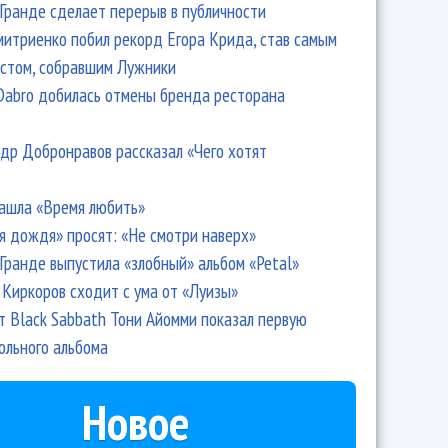
Гранде сделает перерыв в публичности
итриенко побил рекорд Егора Крида, став самым
стом, собравшим Лужники
Dabro добилась отмены бренда ресторана
др Добронравов рассказал «Чего хотят
ашла «Время любить»
я дождя» просят: «Не смотри наверх»
Гранде выпустила «злобный» альбом «Petal»
Киркоров сходит с ума от «Луизы»
т Black Sabbath Тони Айомми показал первую
ольного альбома
Новое