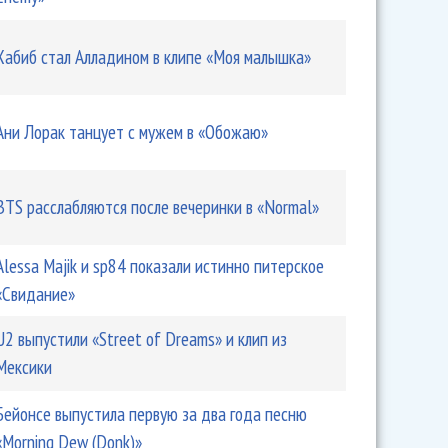
Хабиб стал Алладином в клипе «Моя малышка»
Ани Лорак танцует с мужем в «Обожаю»
BTS расслабляются после вечеринки в «Normal»
Alessa Majik и sp84 показали истинно питерское
«Свидание»
U2 выпустили «Street of Dreams» и клип из
Мексики
Бейонсе выпустила первую за два года песню
«Morning Dew (Donk)»