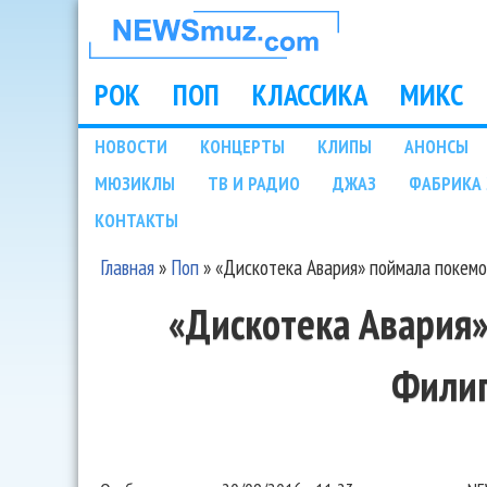
НОВОСТИ
МУЗЫКИ И
РОК
ПОП
КЛАССИКА
МИКС
Main menu
ШОУ БИЗНЕСА
НОВОСТИ
КОНЦЕРТЫ
КЛИПЫ
АНОНСЫ
Подразделы
МЮЗИКЛЫ
ТВ И РАДИО
ДЖАЗ
ФАБРИКА 
NEWSMUZ.COM
КОНТАКТЫ
Главная
»
Поп
»
«Дискотека Авария» поймала покем
Вы здесь
«Дискотека Авария
Фили