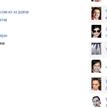
ссии из-за долгов
атов
зера»
она