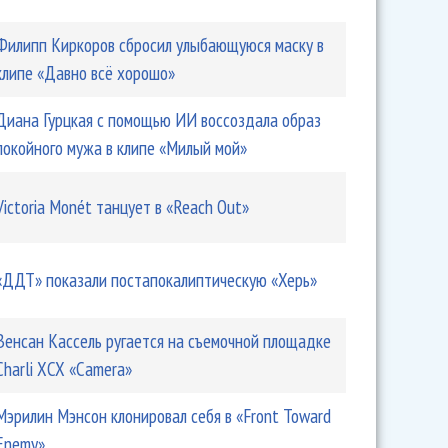
Филипп Киркоров сбросил улыбающуюся маску в
клипе «Давно всё хорошо»
Диана Гурцкая с помощью ИИ воссоздала образ
покойного мужа в клипе «Милый мой»
Victoria Monét танцует в «Reach Out»
«ДДТ» показали постапокалиптическую «Херь»
Венсан Кассель ругается на съемочной площадке
Charli XCX «Camera»
Мэрилин Мэнсон клонировал себя в «Front Toward
Enemy»