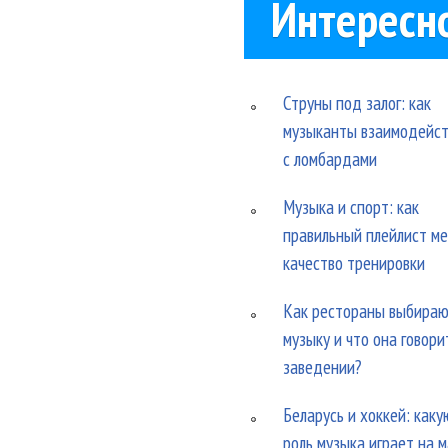
Интересн
Струны под залог: как
музыканты взаимодейс
с ломбардами
Музыка и спорт: как
правильный плейлист м
качество тренировки
Как рестораны выбира
музыку и что она говори
заведении?
Беларусь и хоккей: каку
роль музыка играет на 