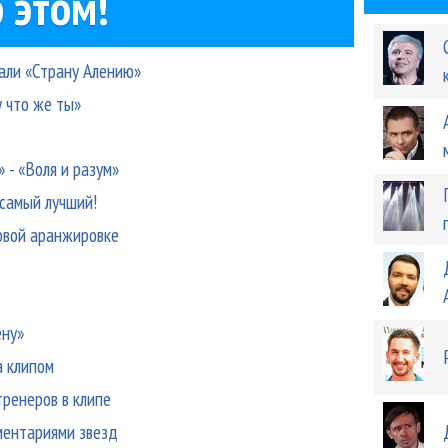
 этом!
вали «Страну Алению»
у что же ты»
 - «Воля и разум»
 самый лучший!
новой аранжировке
ену»
а клипом
тренеров в клипе
ментариями звезд