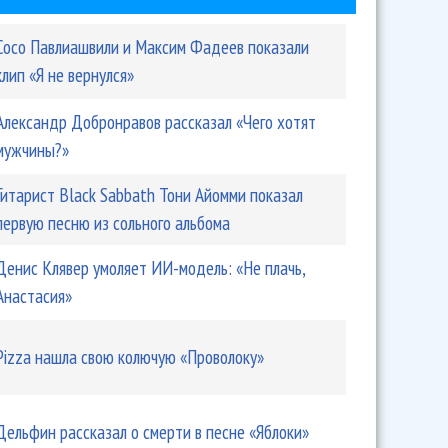
Сосо Павлиашвили и Максим Фадеев показали
клип «Я не вернулся»
Александр Добронравов рассказал «Чего хотят
мужчины?»
Гитарист Black Sabbath Тони Айомми показал
первую песню из сольного альбома
Денис Клявер умоляет ИИ-модель: «Не плачь,
Анастасия»
Pizza нашла свою колючую «Проволоку»
Дельфин рассказал о смерти в песне «Яблоки»