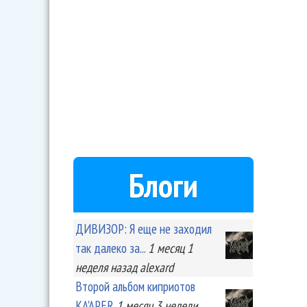
Блоги
ДИВИЗОР: Я еще не заходил
так далеко за...
1 месяц 1
неделя
назад
alexard
Второй альбом киприотов
KA'APER
1 месяц 3 недели