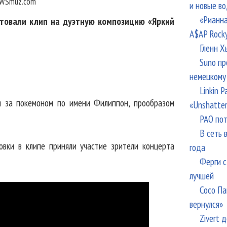
WSmuz.com
и новые в
«Рианна
товали клип на дуэтную композицию «Яркий
A$AP Rock
Гленн Х
Suno пр
немецкому
Linkin 
я за покемоном по имени Филиппон, прообразом
«Unshatte
РАО пот
В сеть 
овки в клипе приняли участие зрители концерта
года
Ферги с
лучшей
Сосо Па
вернулся»
Zivert 