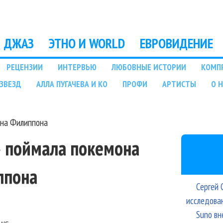
Перейти к основному
содержанию
ДЖАЗ
ЭТНО И WORLD
ЕВРОВИДЕНИЕ
РЕЦЕНЗИИ
ИНТЕРВЬЮ
ЛЮБОВНЫЕ ИСТОРИИ
КОМП
ЗВЕЗД
АЛЛА ПУГАЧЕВА И КО
ПРОФИ
АРТИСТЫ
О 
она Филиппона
» поймала покемона
ппона
Сергей 
исследова
Suno вн