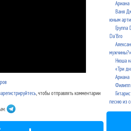
Ариана 
Ваня Дм
юным арти
Группа 
Da'Bro
Алексан
мужчины?»
Нюша н
«Три дн
Ариана 
ров
Филипп 
зарегистрируйтесь
, чтобы отправлять комментарии
Гитарис
песню из с
ЫМ: