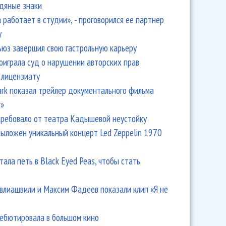
одяные знаки
 работает в студии», - проговорился ее партнер
y
ьюз завершил свою гастрольную карьеру
оиграла суд о нарушении авторских прав
 лицензиату
Park показал трейлер документального фильма
r»
ребовало от театра Кадышевой неустойку
выложен уникальный концерт Led Zeppelin 1970
тала петь в Black Eyed Peas, чтобы стать
влиашвили и Максим Фадеев показали клип «Я не
дебютировала в большом кино