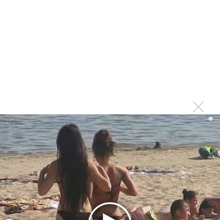
Kara Kross обнимает каждый «Новый день»
Продолжение фильма «Майкл» начнут снимать уже в
этом году
Басист Mötley Crüe признал использование плейбэка
на концертах
Мадонна и Кайли Миноуг впервые записали два
фита
Karol G выпустила альбом с Дрейком и Бруно
Марсом
i
Максим Фадеев и Маша Ржевская перевыпустили
«Когда я стану кошкой»
Клава Кока официально вышла «Замуж»
«Элли на маковом поле», Максим Лутчак и
«Смешарики» объединились
Авраам Руссо выпустил две солнечные песни
Сергей Сычёв - «Хит-парады в СССР. Полное