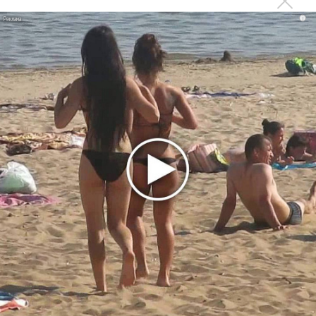
Suno внедрил инструмент по нарушениям авторских
i
прав и новые водяные знаки
«Рианна работает в студии», - проговорился ее
партнер A$AP Rocky
Гленн Хьюз завершил свою гастрольную карьеру
Suno проиграла суд о нарушении авторских прав
немецкому лицензиату
Linkin Park показал трейлер документального фильма
«Unshatter»
РАО потребовало от театра Кадышевой неустойку
В сеть выложен уникальный концерт Led Zeppelin
1970 года
Ферги стала петь в Black Eyed Peas, чтобы стать
лучшей
Сосо Павлиашвили и Максим Фадеев показали клип «Я
не вернулся»