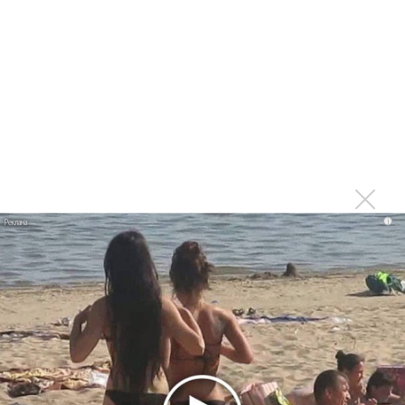
партнер A$AP Rocky
Гленн Хьюз завершил свою гастрольную карьеру
Suno проиграла суд о нарушении авторских прав
немецкому лицензиату
Linkin Park показал трейлер документального фильма
«Unshatter»
РАО потребовало от театра Кадышевой неустойку
В сеть выложен уникальный концерт Led Zeppelin
1970 года
i
Ферги стала петь в Black Eyed Peas, чтобы стать
лучшей
Сосо Павлиашвили и Максим Фадеев показали клип «Я
не вернулся»
Zivert дебютировала в большом кино
Ариана Гранде сделает перерыв в публичности
Ваня Дмитриенко побил рекорд Егора Крида, став