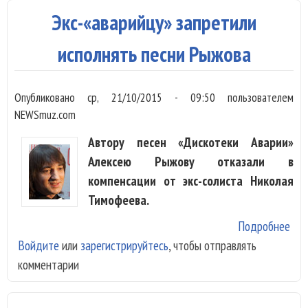
«Но
Экс-«аварийцу» запретили
исполнять песни Рыжова
Опубликовано
ср, 21/10/2015 - 09:50
пользователем
NEWSmuz.com
Автору песен «Дискотеки Аварии»
Алексею Рыжову отказали в
компенсации от экс-солиста Николая
Тимофеева.
Подробнее
о
Войдите
или
зарегистрируйтесь
, чтобы отправлять
Экс
комментарии
зап
исп
пес