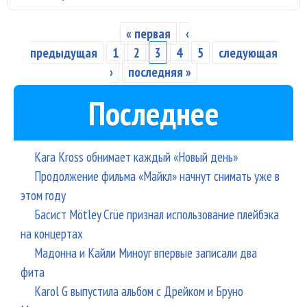
Ава
отс
« первая
‹
Страницы
экс
предыдущая
1
2
3
4
5
следующая
1,7
›
последняя »
Последнее
Kara Kross обнимает каждый «Новый день»
Продолжение фильма «Майкл» начнут снимать уже в
этом году
Басист Mötley Crüe признал использование плейбэка
на концертах
Мадонна и Кайли Миноуг впервые записали два
фита
Karol G выпустила альбом с Дрейком и Бруно