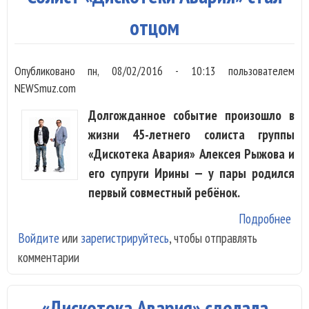
пес
«Ди
отцом
Ава
Опубликовано
пн, 08/02/2016 - 10:13
пользователем
NEWSmuz.com
Долгожданное событие произошло в
жизни 45-летнего солиста группы
«Дискотека Авария» Алексея Рыжова и
его супруги Ирины — у пары родился
первый совместный ребёнок.
Подробнее
о С
Войдите
или
зарегистрируйтесь
, чтобы отправлять
«Ди
комментарии
Ава
ста
«Дискотека Авария» сделала