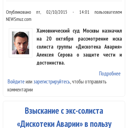
Опубликовано
пт, 02/10/2015 - 14:01
пользователем
NEWSmuz.com
Хамовнический суд Москвы назначил
на 20 октября рассмотрение иска
солиста группы «Дискотека Авария»
Алексея Серова о защите чести и
достоинства.
Подробнее
о С
Войдите
или
зарегистрируйтесь
, чтобы отправлять
«Ди
комментарии
Ава
под
на 
Взыскание с экс-солиста
Мал
«Дискотеки Аварии» в пользу