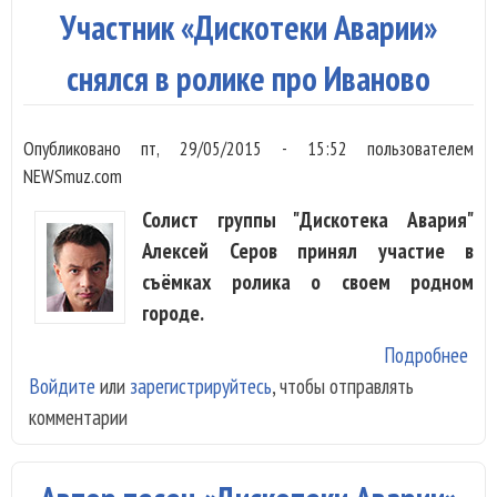
зам
Участник «Дискотеки Аварии»
снялся в ролике про Иваново
Опубликовано
пт, 29/05/2015 - 15:52
пользователем
NEWSmuz.com
Солист группы "Дискотека Авария"
Алексей Серов принял участие в
съёмках ролика о своем родном
городе.
Подробнее
о У
Войдите
или
зарегистрируйтесь
, чтобы отправлять
«Ди
комментарии
Ава
сня
рол