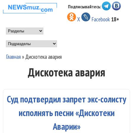
Перейти к основному
Подписывайтесь:
НОВОСТИ
содержанию
X
Facebook
18+
МУЗЫКИ И
Main menu
ШОУ БИЗНЕСА
Подразделы
NEWSMUZ.COM
Главная
»
Дискотека авария
Вы здесь
Дискотека авария
Суд подтвердил запрет экс-солисту
исполнять песни «Дискотеки
Аварии»