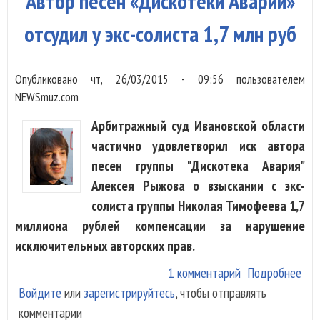
Автор песен «Дискотеки Аварии»
Ива
отсудил у экс-солиста 1,7 млн руб
Опубликовано
чт, 26/03/2015 - 09:56
пользователем
NEWSmuz.com
Арбитражный суд Ивановской области
частично удовлетворил иск автора
песен группы "Дискотека Авария"
Алексея Рыжова о взыскании с экс-
солиста группы Николая Тимофеева 1,7
миллиона рублей компенсации за нарушение
исключительных авторских прав.
1 комментарий
Подробнее
о А
Войдите
или
зарегистрируйтесь
, чтобы отправлять
пес
комментарии
«Ди