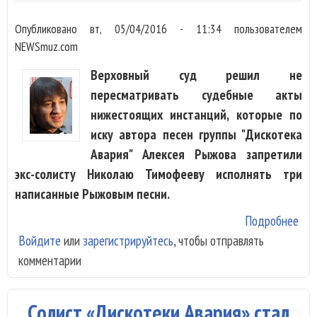
Опубликовано
вт, 05/04/2016 - 11:34
пользователем
NEWSmuz.com
Верховный суд решил не
пересматривать судебные акты
нижестоящих инстанций, которые по
иску автора песен группы "Дискотека
Авария" Алексея Рыжова запретили
экс-солисту Николаю Тимофееву исполнять три
написанные Рыжовым песни.
Подробнее
о С
Войдите
или
зарегистрируйтесь
, чтобы отправлять
под
комментарии
зап
сол
исп
Солист «Дискотеки Авария» стал