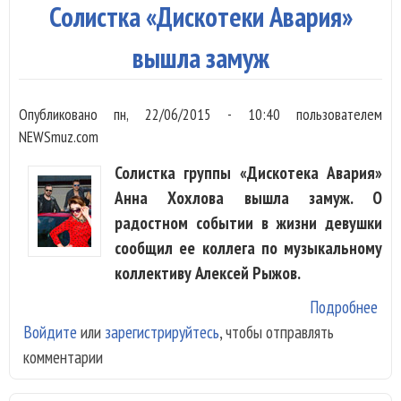
«Ди
Солистка «Дискотеки Авария»
Ава
пол
вышла замуж
авт
отм
Опубликовано
пн, 22/06/2015 - 10:40
пользователем
NEWSmuz.com
Солистка группы «Дискотека Авария»
Анна Хохлова вышла замуж. О
радостном событии в жизни девушки
сообщил ее коллега по музыкальному
коллективу Алексей Рыжов.
Подробнее
о С
Войдите
или
зарегистрируйтесь
, чтобы отправлять
«Ди
комментарии
Ава
вы