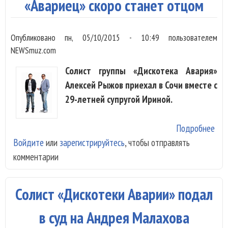
«Авариец» скоро станет отцом
Опубликовано
пн, 05/10/2015 - 10:49
пользователем
NEWSmuz.com
Солист группы «Дискотека Авария»
Алексей Рыжов приехал в Сочи вместе с
29-летней супругой Ириной.
Подробнее
о
Войдите
или
зарегистрируйтесь
, чтобы отправлять
«Ав
комментарии
ско
ста
отц
Солист «Дискотеки Аварии» подал
в суд на Андрея Малахова