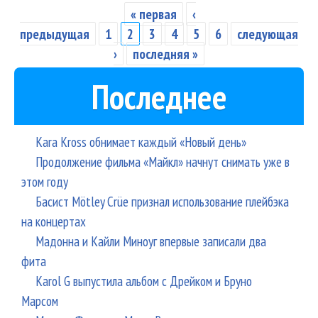
и
« первая
‹
Страницы
Лен
предыдущая
1
2
3
4
5
6
следующая
ста
›
последняя »
осн
Последнее
шр
Kara Kross обнимает каждый «Новый день»
Продолжение фильма «Майкл» начнут снимать уже в
этом году
Басист Mötley Crüe признал использование плейбэка
на концертах
Мадонна и Кайли Миноуг впервые записали два
фита
Karol G выпустила альбом с Дрейком и Бруно
Марсом