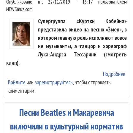
Опубликовано
пт, 22/11/2019 - 15:17
пользователем
NEWSmuz.com
Супергруппа «Куртки Кобейна»
представила видео на песню «Змея», в
котором главную роль исполняют вовсе
не музыканты, а танцор и хореограф
Лука-Андрэа Тессарини (смотреть
клип).
Подробнее
о «
Войдите
или
зарегистрируйтесь
, чтобы отправлять
Коб
комментарии
вып
кли
зме
Песни Beatles и Макаревича
чел
зме
включили в культурный норматив