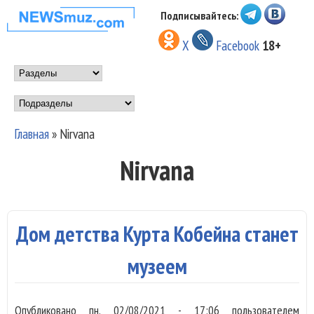
Перейти к основному
Подписывайтесь:
НОВОСТИ
содержанию
X
Facebook
18+
МУЗЫКИ И
Main menu
ШОУ БИЗНЕСА
Подразделы
NEWSMUZ.COM
Главная
»
Nirvana
Вы здесь
Nirvana
Дом детства Курта Кобейна станет
музеем
Опубликовано
пн, 02/08/2021 - 17:06
пользователем