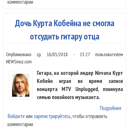
комментарии
Кур
отк
Ирл
Дочь Курта Кобейна не смогла
отсудить гитару отца
Опубликовано
ср, 16/05/2018 - 13:27
пользователем
NEWSmuz.com
Гитара, на которой лидер Nirvana Курт
Кобейн играл во время записи
концерта MTV Unplugged, покинула
семью покойного музыканта.
Подробнее
о Д
Войдите
или
зарегистрируйтесь
, чтобы отправлять
Кур
комментарии
Коб