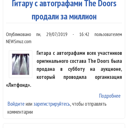
Гитару с автографами The Doors
нор
шко
продали за миллион
Опубликовано
пн, 29/07/2019 - 16:42
пользователем
NEWSmuz.com
Гитара с автографами всех участников
оригинального состава The Doors была
продана в субботу на аукционе,
который проводила организация
«Литфонд».
Подробнее
о Г
Войдите
или
зарегистрируйтесь
, чтобы отправлять
авт
комментарии
The
про
мил