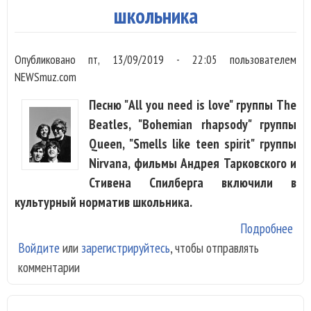
школьника
Опубликовано
пт, 13/09/2019 - 22:05
пользователем
NEWSmuz.com
Песню "All you need is love" группы The
Beatles, "Bohemian rhapsody" группы
Queen, "Smells like teen spirit" группы
Nirvana, фильмы Андрея Тарковского и
Стивена Спилберга включили в
культурный норматив школьника.
Подробнее
о П
Войдите
или
зарегистрируйтесь
, чтобы отправлять
Bea
комментарии
Мак
вкл
кул