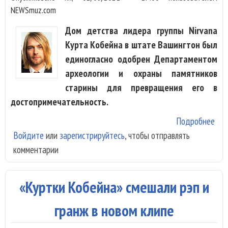
NEWSmuz.com
Дом детства лидера группы Nirvana
Курта Кобейна в штате Вашингтон был
единогласно одобрен Департаментом
археологии и охраны памятников
старины для превращения его в
достопримечательность.
Подробнее
о Д
Войдите
или
зарегистрируйтесь
, чтобы отправлять
дет
комментарии
Кур
Коб
ста
«Куртки Кобейна» смешали рэп и
муз
гранж в новом клипе