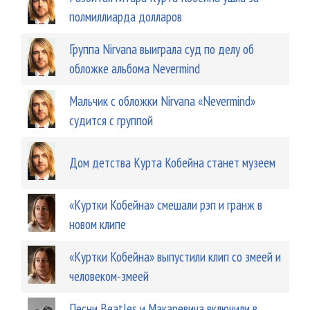
полмиллиарда долларов
Группа Nirvana выиграла суд по делу об
обложке альбома Nevermind
Мальчик с обложки Nirvana «Nevermind»
судится с группой
Дом детства Курта Кобейна станет музеем
«Куртки Кобейна» смешали рэп и гранж в
новом клипе
«Куртки Кобейна» выпустили клип со змеей и
человеком-змеей
Песни Beatles и Макаревича включили в