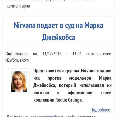
комментарии
Nir
Дэ
Гол
Nirvana подает в суд на Марка
Слу
уби
Джейкобса
Коб
нел
Опубликовано
пн, 31/12/2018 - 11:01
пользователем
NEWSmuz.com
Представители группы Nirvana подали
иск против модельера Марка
Джейкобса, который использовал их
логотип в оформлении своей
коллекции Redux Grunge.
Подробнее
о N
Войдите
или
зарегистрируйтесь
, чтобы отправлять
под