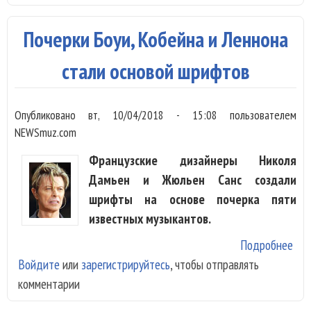
не
смо
Почерки Боуи, Кобейна и Леннона
отс
гит
стали основой шрифтов
отц
Опубликовано
вт, 10/04/2018 - 15:08
пользователем
NEWSmuz.com
Французские дизайнеры Николя
Дамьен и Жюльен Санс создали
шрифты на основе почерка пяти
известных музыкантов.
Подробнее
о
Войдите
или
зарегистрируйтесь
, чтобы отправлять
Поч
комментарии
Боу
Коб