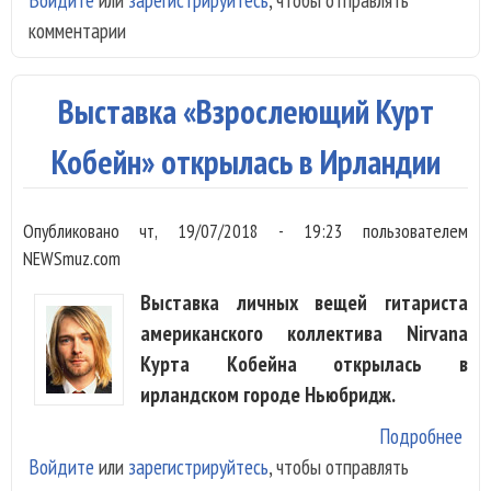
комментарии
суд
Ма
Дже
Выставка «Взрослеющий Курт
Кобейн» открылась в Ирландии
Опубликовано
чт, 19/07/2018 - 19:23
пользователем
NEWSmuz.com
Выставка личных вещей гитариста
американского коллектива Nirvana
Курта Кобейна открылась в
ирландском городе Ньюбридж.
Подробнее
о В
Войдите
или
зарегистрируйтесь
, чтобы отправлять
«Вз