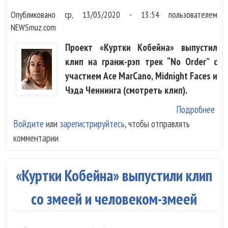
Опубликовано
ср, 13/05/2020 - 13:54
пользователем
NEWSmuz.com
Проект «Куртки Кобейна» выпустил
клип на гранж-рэп трек “No Order” с
участием Ace MarCano, Midnight Faces и
Чэда Ченнинга (смотреть клип).
Подробнее
о
Войдите
или
зарегистрируйтесь
, чтобы отправлять
«Ку
комментарии
Коб
сме
рэп
«Куртки Кобейна» выпустили клип
гра
нов
со змеей и человеком-змеей
кли