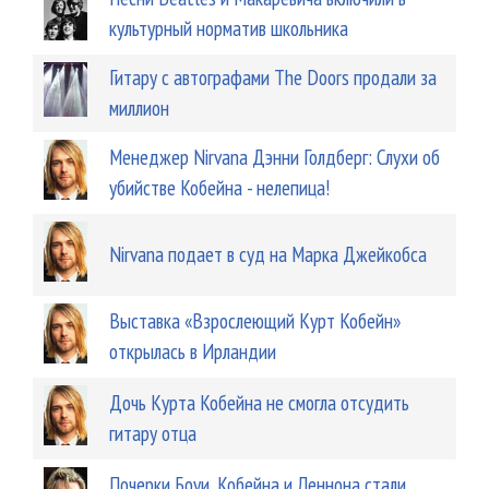
культурный норматив школьника
Гитару с автографами The Doors продали за
миллион
Менеджер Nirvana Дэнни Голдберг: Слухи об
убийстве Кобейна - нелепица!
Nirvana подает в суд на Марка Джейкобса
Выставка «Взрослеющий Курт Кобейн»
открылась в Ирландии
Дочь Курта Кобейна не смогла отсудить
гитару отца
Почерки Боуи, Кобейна и Леннона стали