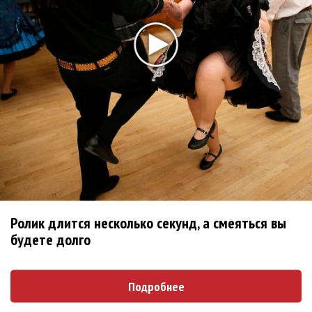
Последнее
Kara Kross обнимает каждый «Новый день»
Продолжение фильма «Майкл» начнут снимать уже в
этом году
Басист Mötley Crüe признал использование плейбэка
на концертах
Мадонна и Кайли Миноуг впервые записали два
фита
Karol G выпустила альбом с Дрейком и Бруно
Марсом
Ролик длится несколько секунд, а смеяться вы
Максим Фадеев и Маша Ржевская перевыпустили
будете долго
«Когда я стану кошкой»
Клава Кока официально вышла «Замуж»
Подробнее
«Элли на маковом поле», Максим Лутчак и
«Смешарики» объединились