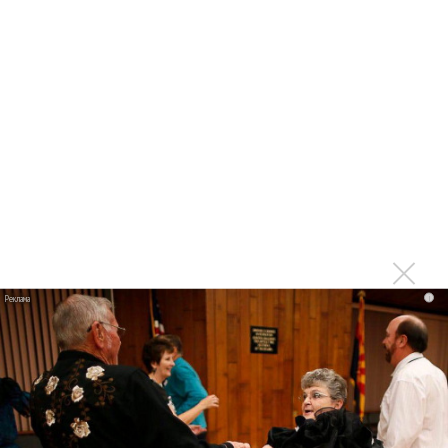
предупреждает!
Сергей Шнуров спел «Синюю богиню» и рассказал про
тиранию счастья
Сергей Шнуров высказался против фильмов про группу
«Ленинград»
«Ленинград» выпустил альбом и клип «Синяя Богиня»
Сергей Шнуров: Как вообще, в принципе, альбомы
слушают еще?
Инстасамка и Шнур выпустили альбом «Бумеры и
зумеры»
i
Инстасамка и «Ленинград» выпустят совместный альбом
8 ноября
Сергей Шнуров в четвертый раз развелся