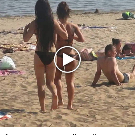
Ариана Гранде сделает перерыв в публичности
Ваня Дмитриенко побил рекорд Егора Крида, став
самым юным артистом, собравшим Лужники
Группа Dabro добилась отмены бренда ресторана
Da'Bro
Александр Добронравов рассказал «Чего хотят
мужчины?»
Нюша нашла «Время любить»
«Три дня дождя» просят: «Не смотри наверх»
Ариана Гранде выпустила «злобный» альбом
«Petal»
Филипп Киркоров сходит с ума от «Луизы»
Гитарист Black Sabbath Тони Айомми показал первую
песню из сольного альбома
Новое