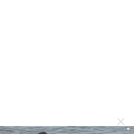
прав и новые водяные знаки
«Рианна работает в студии», - проговорился ее
партнер A$AP Rocky
Гленн Хьюз завершил свою гастрольную карьеру
Suno проиграла суд о нарушении авторских прав
немецкому лицензиату
Linkin Park показал трейлер документального фильма
«Unshatter»
РАО потребовало от театра Кадышевой неустойку
В сеть выложен уникальный концерт Led Zeppelin
1970 года
Ферги стала петь в Black Eyed Peas, чтобы стать
лучшей
Сосо Павлиашвили и Максим Фадеев показали клип «Я
не вернулся»
Zivert дебютировала в большом кино
i