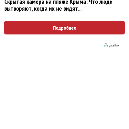
Скрытая камера на пляже Крыма: Что люди
вытворяют, когда их не видят...
Сергей Сычёв - «Хит-парады в СССР. Полное
исследование»
Подробнее
«Рианна работает в студии», - проговорился
ее партнер A$AP Rocky
Гленн Хьюз завершил свою гастрольную
карьеру
Suno проиграла суд о нарушении авторских
прав немецкому лицензиату
Linkin Park показал трейлер документального
фильма «Unshatter»
РАО потребовало от театра Кадышевой