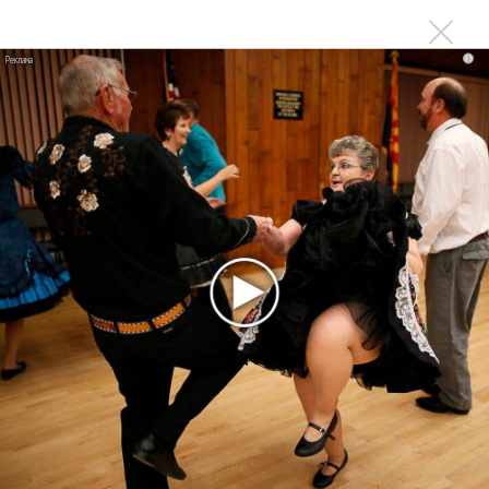
людей с помощью своих песен и всей
своей благотворительной
i
деятельности. Так что для нас это
было путешествие на протяжении
всей нашей жизни — встреча с его
поклонниками.
Когда он был в этом районе, он
звонил нам и спрашивал: «Могу ли я
зайти к вам домой?», а когда
приезжал, просто садился,
осматривался, вспоминал былые
времена и пил кофе. Он был весёлым,
приятным собеседником, настоящим
бирманцем. Он всегда помнил нас
такими, какими мы были в детстве».