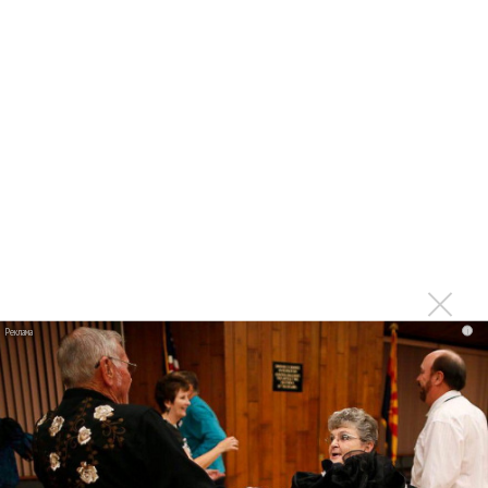
Последнее
Kara Kross обнимает каждый «Новый день»
Продолжение фильма «Майкл» начнут снимать уже в
этом году
Басист Mötley Crüe признал использование плейбэка
на концертах
Мадонна и Кайли Миноуг впервые записали два
фита
Karol G выпустила альбом с Дрейком и Бруно
i
Марсом
Максим Фадеев и Маша Ржевская перевыпустили
«Когда я стану кошкой»
Клава Кока официально вышла «Замуж»
«Элли на маковом поле», Максим Лутчак и