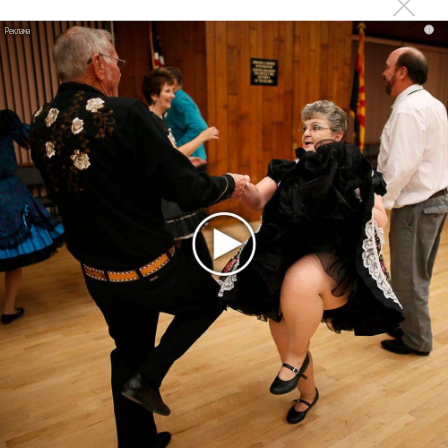
Zivert дебютировала в большом кино
i
Новое
Kara Kross обнимает каждый «Новый день»
Продолжение фильма «Майкл» начнут
снимать уже в этом году
Басист Mötley Crüe признал использование
плейбэка на концертах
Мадонна и Кайли Миноуг впервые записали
два фита