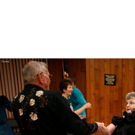
Авраам Руссо выпустил две солнечные песни
Сергей Сычёв - «Хит-парады в СССР. Полное
исследование»
«Рианна работает в студии», - проговорился
ее партнер A$AP Rocky
Гленн Хьюз завершил свою гастрольную
карьеру
Suno проиграла суд о нарушении авторских
прав немецкому лицензиату
Linkin Park показал трейлер документального
фильма «Unshatter»
РАО потребовало от театра Кадышевой