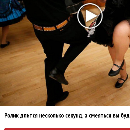
неустойку
В сеть выложен уникальный концерт Led
Zeppelin 1970 года
Zivert дебютировала в большом кино
Ваня Дмитриенко побил рекорд Егора
Крида, став самым юным артистом,
собравшим Лужники
Нюша нашла «Время любить»
«Три дня дождя» просят: «Не смотри
Ролик длится несколько секунд, а смеяться вы бу
наверх»