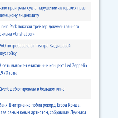
Suno проиграла суд о нарушении авторских прав
немецкому лицензиату
Linkin Park показал трейлер документального
фильма «Unshatter»
РАО потребовало от театра Кадышевой
неустойку
В сеть выложен уникальный концерт Led Zeppelin
1970 года
Zivert дебютировала в большом кино
Ваня Дмитриенко побил рекорд Егора Крида,
став самым юным артистом, собравшим Лужники