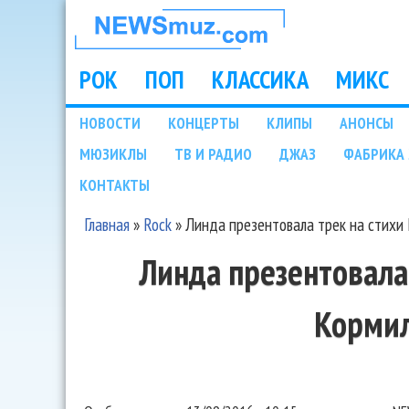
НОВОСТИ
МУЗЫКИ И
РОК
ПОП
КЛАССИКА
МИКС
Main menu
ШОУ БИЗНЕСА
НОВОСТИ
КОНЦЕРТЫ
КЛИПЫ
АНОНСЫ
Подразделы
МЮЗИКЛЫ
ТВ И РАДИО
ДЖАЗ
ФАБРИКА 
NEWSMUZ.COM
КОНТАКТЫ
Главная
»
Rock
»
Линда презентовала трек на стихи
Вы здесь
Линда презентовала
Корми