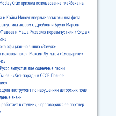
Mötley Crüe признал использование плейбэка на
 и Кайли Миноуг впервые записали два фита
 выпустила альбом с Дрейком и Бруно Марсом
Фадеев и Маша Ржевская перевыпустили «Когда я
кой»
ока официально вышла «Замуж»
а маковом поле», Максим Лутчак и «Смешарики»
ись
Руссо выпустил две солнечные песни
Сычёв - «Хит-парады в СССР. Полное
ние»
едрил инструмент по нарушениям авторских прав
одяные знаки
 работает в студии», - проговорился ее партнер
y