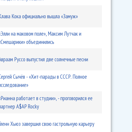
Клава Кока официально вышла «Замуж»
«Элли на маковом поле», Максим Лутчак и
«Смешарики» объединились
Авраам Руссо выпустил две солнечные песни
Сергей Сычёв - «Хит-парады в СССР. Полное
исследование»
«Рианна работает в студии», - проговорился ее
партнер A$AP Rocky
Гленн Хьюз завершил свою гастрольную карьеру