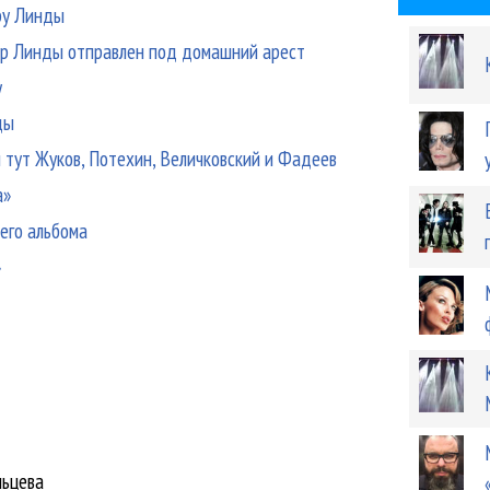
ру Линды
р Линды отправлен под домашний арест
у
ды
м тут Жуков, Потехин, Величковский и Фадеев
а»
его альбома
»
льцева