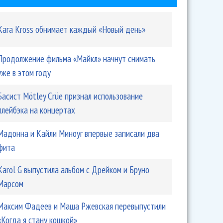
Kara Kross обнимает каждый «Новый день»
Продолжение фильма «Майкл» начнут снимать
уже в этом году
Басист Mötley Crüe признал использование
плейбэка на концертах
Мадонна и Кайли Миноуг впервые записали два
фита
Karol G выпустила альбом с Дрейком и Бруно
Марсом
Максим Фадеев и Маша Ржевская перевыпустили
«Когда я стану кошкой»