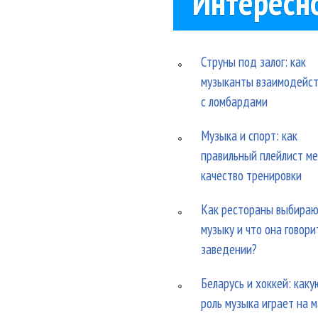
Интересн
Струны под залог: как
музыканты взаимодейс
с ломбардами
Музыка и спорт: как
правильный плейлист м
качество тренировки
Как рестораны выбира
музыку и что она говори
заведении?
Беларусь и хоккей: каку
роль музыка играет на 