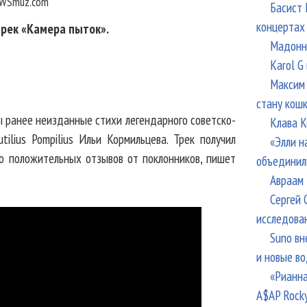
WSmuz.com
Басист 
концертах
трек «Камера пыток».
Мадонна
Karol G
Максим 
стану кош
ы ранее неизданные стихи легендарного советско-
Клава К
tilius Pompilius Ильи Кормильцева. Трек получил
«Элли н
о положительных отзывов от поклонников, пишет
объединил
Авраам 
Сергей 
исследова
Suno вн
и новые в
«Рианна
A$AP Rock