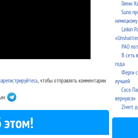
Гленн Х
Suno пр
немецкому
Linkin 
«Unshatte
РАО пот
В сеть 
года
Ферги с
зарегистрируйтесь
, чтобы отправлять комментарии
лучшей
Сосо Па
вернулся»
ЫМ:
Zivert 
 этом!