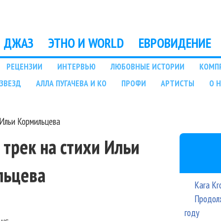
Перейти к основному
содержанию
ДЖАЗ
ЭТНО И WORLD
ЕВРОВИДЕНИЕ
РЕЦЕНЗИИ
ИНТЕРВЬЮ
ЛЮБОВНЫЕ ИСТОРИИ
КОМП
ЗВЕЗД
АЛЛА ПУГАЧЕВА И КО
ПРОФИ
АРТИСТЫ
О 
 Ильи Кормильцева
 трек на стихи Ильи
льцева
Kara Kr
Продолж
году