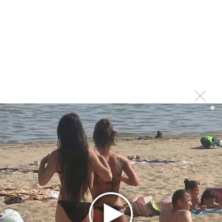
Мадонна и Кайли Миноуг впервые записали два
фита
Karol G выпустила альбом с Дрейком и Бруно
Марсом
Максим Фадеев и Маша Ржевская перевыпустили
«Когда я стану кошкой»
Клава Кока официально вышла «Замуж»
«Элли на маковом поле», Максим Лутчак и
i
«Смешарики» объединились
Авраам Руссо выпустил две солнечные песни
Сергей Сычёв - «Хит-парады в СССР. Полное
исследование»
Suno внедрил инструмент по нарушениям авторских
прав и новые водяные знаки
«Рианна работает в студии», - проговорился ее
партнер A$AP Rocky