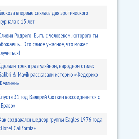
Глюкоза впервые снялась для эротического
журнала в 15 лет
Оливия Родриго: Быть ​​с человеком, которого ты
обожаешь... Это самое ужасное, что может
случиться!
Сделали трек в разгуляйном, народном стиле:
Galibri & Mavik рассказали историю «Федерико
Феллини»
Спустя 31 год Валерий Сюткин воссоединится с
«Браво»
Как создавался шедевр группы Eagles 1976 года
«Hotel California»