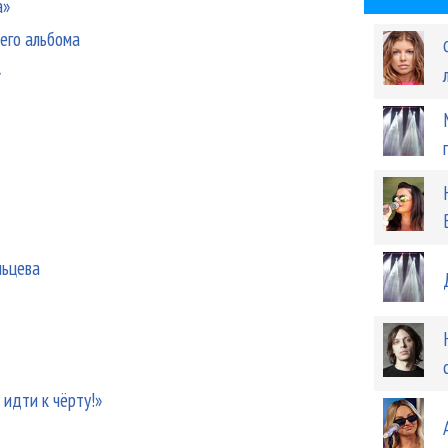
а»
его альбома
»
льцева
 идти к чёрту!»