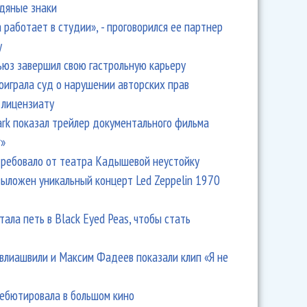
одяные знаки
 работает в студии», - проговорился ее партнер
y
ьюз завершил свою гастрольную карьеру
оиграла суд о нарушении авторских прав
 лицензиату
Park показал трейлер документального фильма
r»
ребовало от театра Кадышевой неустойку
выложен уникальный концерт Led Zeppelin 1970
тала петь в Black Eyed Peas, чтобы стать
влиашвили и Максим Фадеев показали клип «Я не
дебютировала в большом кино