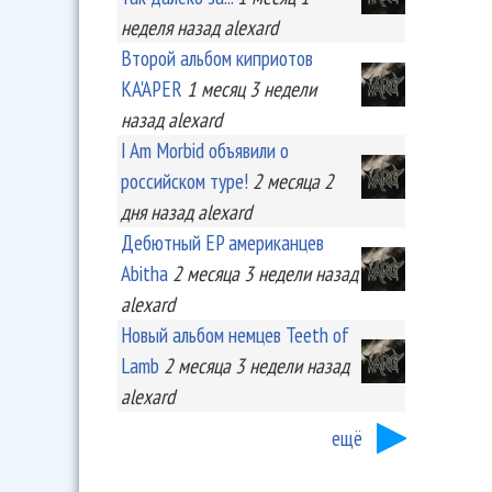
неделя
назад
alexard
Второй альбом киприотов
KA'APER
1 месяц 3 недели
назад
alexard
I Am Morbid объявили о
российском туре!
2 месяца 2
дня
назад
alexard
Дебютный EP американцев
Abitha
2 месяца 3 недели
назад
alexard
Новый альбом немцев Teeth of
Lamb
2 месяца 3 недели
назад
alexard
ещё