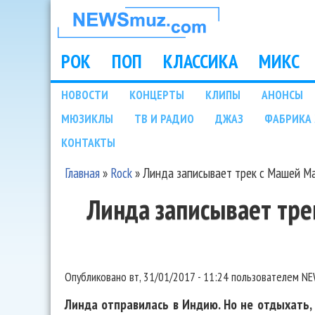
НОВОСТИ
МУЗЫКИ И
РОК
ПОП
КЛАССИКА
МИКС
Main menu
ШОУ БИЗНЕСА
НОВОСТИ
КОНЦЕРТЫ
КЛИПЫ
АНОНСЫ
Подразделы
МЮЗИКЛЫ
ТВ И РАДИО
ДЖАЗ
ФАБРИКА 
NEWSMUZ.COM
КОНТАКТЫ
Главная
»
Rock
»
Линда записывает трек с Машей М
Вы здесь
Линда записывает тр
Опубликовано
вт, 31/01/2017 - 11:24
пользователем
NE
Линда отправилась в Индию. Но не отдыхать, 