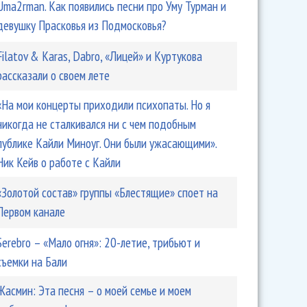
Uma2rman. Как появились песни про Уму Турман и
девушку Прасковья из Подмосковья?
Filatov & Karas, Dabro, «Лицей» и Куртукова
рассказали о своем лете
«На мои концерты приходили психопаты. Но я
никогда не сталкивался ни с чем подобным
публике Кайли Миноуг. Они были ужасающими».
Ник Кейв о работе с Кайли
«Золотой состав» группы «Блестящие» споет на
Первом канале
Serebro – «Мало огня»: 20-летие, трибьют и
съемки на Бали
Жасмин: Эта песня – о моей семье и моем