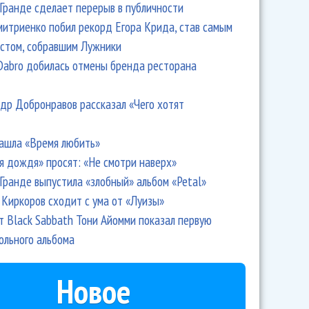
Гранде сделает перерыв в публичности
итриенко побил рекорд Егора Крида, став самым
стом, собравшим Лужники
Dabro добилась отмены бренда ресторана
др Добронравов рассказал «Чего хотят
ашла «Время любить»
я дождя» просят: «Не смотри наверх»
Гранде выпустила «злобный» альбом «Petal»
Киркоров сходит с ума от «Луизы»
т Black Sabbath Тони Айомми показал первую
ольного альбома
Новое