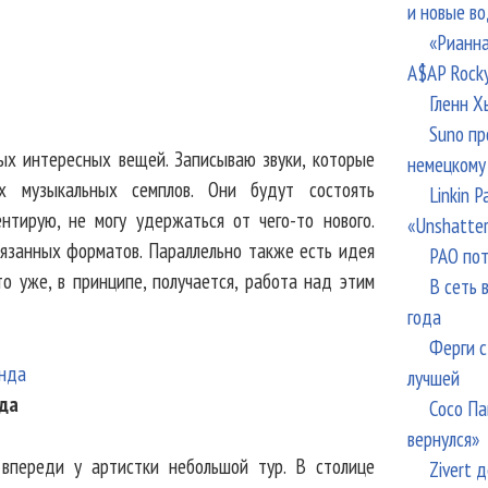
и новые в
«Рианна
A$AP Rock
Гленн Х
Suno пр
ых интересных вещей. Записываю звуки, которые
немецкому
х музыкальных семплов. Они будут состоять
Linkin 
ентирую, не могу удержаться от чего-то нового.
«Unshatte
вязанных форматов. Параллельно также есть идея
РАО пот
о уже, в принципе, получается, работа над этим
В сеть 
года
Ферги с
лучшей
да
Сосо Па
вернулся»
впереди у артистки небольшой тур. В столице
Zivert 