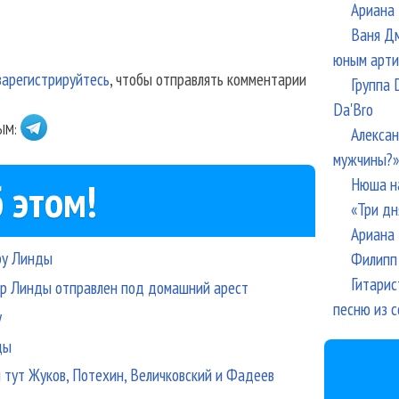
Ариана 
Ваня Дм
юным арти
зарегистрируйтесь
, чтобы отправлять комментарии
Группа 
Da'Bro
ЫМ:
Алексан
мужчины?»
Нюша н
 этом!
«Три дн
Ариана 
ру Линды
Филипп 
Гитарис
р Линды отправлен под домашний арест
песню из с
у
ды
м тут Жуков, Потехин, Величковский и Фадеев