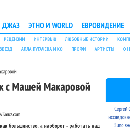
Перейти к основному
содержанию
ДЖАЗ
ЭТНО И WORLD
ЕВРОВИДЕНИЕ
РЕЦЕНЗИИ
ИНТЕРВЬЮ
ЛЮБОВНЫЕ ИСТОРИИ
КОМП
ЗВЕЗД
АЛЛА ПУГАЧЕВА И КО
ПРОФИ
АРТИСТЫ
О 
акаровой
ек с Машей Макаровой
Сергей 
WSmuz.com
исследова
Suno вн
как большинство, а наоборот - работать над