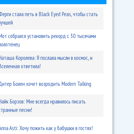
Ферги стала петь в Black Eyed Peas, чтобы стать
лучшей
Мот собрался установить рекорд с 30 тысячами
полотенец
Наташа Королева: Я послала мысли в космос, и
Вселенная ответила!
Дитер Болен хочет возродить Modern Talking
Найк Борзов: Мне всегда нравилось писать
странные песни!
Anna Asti: Хочу пожить как у бабушки в гостях!