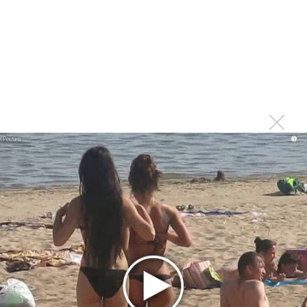
мужчины?»
Нюша нашла «Время любить»
«Три дня дождя» просят: «Не смотри наверх»
Ариана Гранде выпустила «злобный» альбом
«Petal»
Филипп Киркоров сходит с ума от «Луизы»
Гитарист Black Sabbath Тони Айомми показал первую
i
песню из сольного альбома
Новое
Ферги стала петь в Black Eyed Peas, чтобы
стать лучшей
Мот собрался установить рекорд с 30