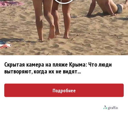
тысячами полотенец
Наташа Королева: Я послала мысли в космос,
и Вселенная ответила!
Дитер Болен хочет возродить Modern
Talking
Найк Борзов: Мне всегда нравилось писать
Скрытая камера на пляже Крыма: Что люди
странные песни!
вытворяют, когда их не видят...
Anna Asti: Хочу пожить как у бабушки в
гостях!
Подробнее
Глюкоза впервые снялась для эротического
журнала в 15 лет
Оливия Родриго: Быть ​​с человеком, которого