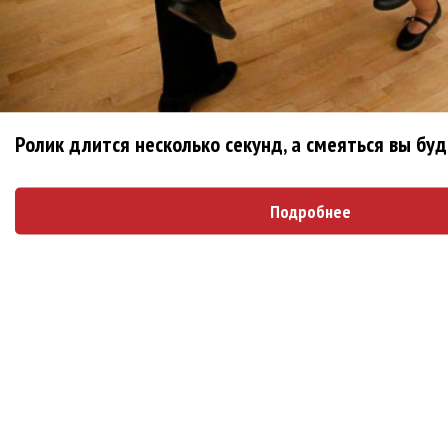
Гитарист Black Sabbath Тони Айомми показал
первую песню из сольного альбома
Денис Клявер умоляет ИИ-модель: «Не
плачь, Анастасия»
Ролик длится несколько секунд, а смеяться вы бу
Pizza нашла свою колючую «Проволоку»
Подробнее
Дельфин рассказал о смерти в песне
«Яблоки»
Филипп Киркоров сбросил улыбающуюся
маску в клипе «Давно всё хорошо»
Диана Гурцкая с помощью ИИ воссоздала
образ покойного мужа в клипе «Милый мой»