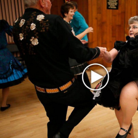
лучшей
Сосо Павлиашвили и Максим Фадеев показали клип «Я
не вернулся»
Zivert дебютировала в большом кино
Новое
«Элли на маковом поле», Максим Лутчак и
«Смешарики» объединились
Сосо Павлиашвили и Максим Фадеев
показали клип «Я не вернулся»
Александр Добронравов рассказал «Чего
хотят мужчины?»