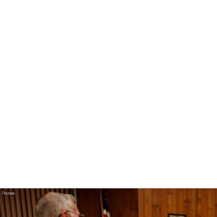
Авраам Руссо выпустил две солнечные песни
Сергей Сычёв - «Хит-парады в СССР. Полное
исследование»
Suno внедрил инструмент по нарушениям авторских
прав и новые водяные знаки
«Рианна работает в студии», - проговорился ее
партнер A$AP Rocky
Гленн Хьюз завершил свою гастрольную карьеру
Suno проиграла суд о нарушении авторских прав
немецкому лицензиату
Linkin Park показал трейлер документального фильма
«Unshatter»
РАО потребовало от театра Кадышевой неустойку
В сеть выложен уникальный концерт Led Zeppelin
1970 года
Ферги стала петь в Black Eyed Peas, чтобы стать