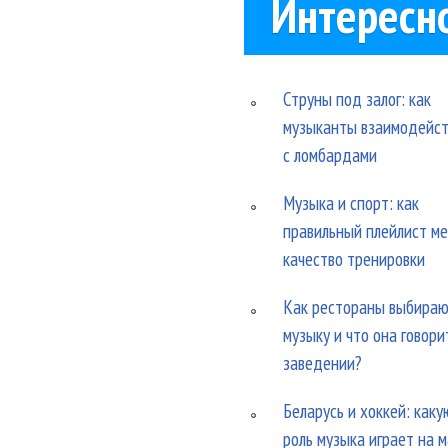
Интересн
Струны под залог: как
музыканты взаимодейс
с ломбардами
Музыка и спорт: как
правильный плейлист м
качество тренировки
Как рестораны выбира
музыку и что она говори
заведении?
Беларусь и хоккей: каку
роль музыка играет на 