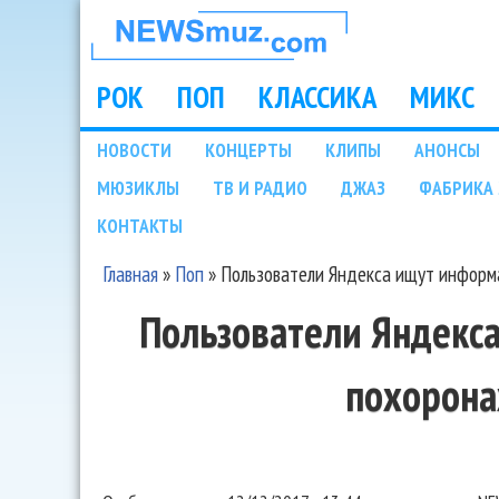
НОВОСТИ
МУЗЫКИ И
РОК
ПОП
КЛАССИКА
МИКС
Main menu
ШОУ БИЗНЕСА
НОВОСТИ
КОНЦЕРТЫ
КЛИПЫ
АНОНСЫ
Подразделы
МЮЗИКЛЫ
ТВ И РАДИО
ДЖАЗ
ФАБРИКА 
NEWSMUZ.COM
КОНТАКТЫ
Главная
»
Поп
»
Пользователи Яндекса ищут информ
Вы здесь
Пользователи Яндекс
похорона