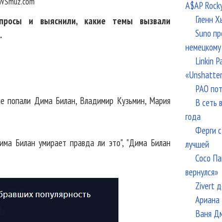
WSmuz.com
A$AP Rock
Гленн Х
апросы и выяснили, какие темы вызвали
Suno пр
.
немецкому
Linkin 
«Unshatte
РАО пот
рые попали Дима Билан, Владимир Кузьмин, Мария
В сеть 
года
Ферги с
ма Билан умирает правда ли это", "Дима Билан
лучшей
Сосо Па
вернулся»
Zivert 
Ариана 
Ваня Дм