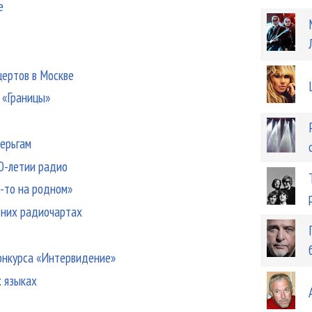
е
цертов в Москве
 «Границы»
серьгам
30-летии радио
о-то на родном»
тних радиочартах
конкурса «Интервидение»
х языках