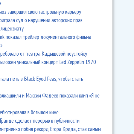
y
ьюз завершил свою гастрольную карьеру
оиграла суд о нарушении авторских прав
 лицензиату
Park показал трейлер документального фильма
r»
ребовало от театра Кадышевой неустойку
выложен уникальный концерт Led Zeppelin 1970
тала петь в Black Eyed Peas, чтобы стать
влиашвили и Максим Фадеев показали клип «Я не
дебютировала в большом кино
Гранде сделает перерыв в публичности
итриенко побил рекорд Егора Крида, став самым