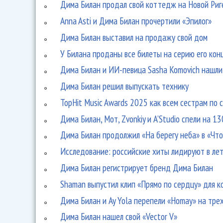
Дима Билан продал свой коттедж на Новой Риг
Anna Asti и Дима Билан прочертили «Эпилог»
Дима Билан выставил на продажу свой дом
У Билана проданы все билеты на серию его кон
Дима Билан и ИИ-певица Sasha Komovich нашли
Дима Билан решил выпускать технику
TopHit Music Awards 2025 как всем сестрам по 
Дима Билан, Мот, Zvonkiy и A’Studio спели на 1
Дима Билан продолжил «На берегу неба» в «Чт
Исследование: российские хиты лидируют в ле
Дима Билан регистрирует бренд Дима Билан
Shaman выпустил клип «Прямо по сердцу» для 
Дима Билан и Ay Yola перепели «Homay» на тре
Дима Билан нашел свой «Vector V»