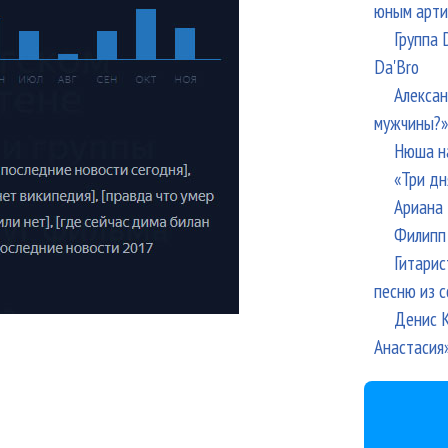
юным арти
Группа 
Da'Bro
Алексан
мужчины?»
Нюша н
«Три дн
Ариана 
Филипп 
Гитарис
песню из с
Денис К
Анастасия