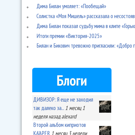
Дима Билан умоляет: «Пообещай»
Солистка «Моя Мишель» рассказала о несостоя
Дима Билан показал судьбу мима в клипе «Горь
Итоги премии «Виктория-2025»
Билан и Бикович тревожно пригласили: «Добро 
Блоги
ДИВИЗОР: Я еще не заходил
так далеко за...
1 месяц 1
неделя
назад
alexard
Второй альбом киприотов
KA'APER
1 месяц 3 недели