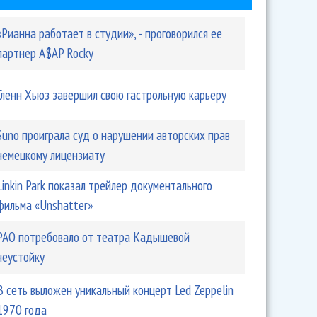
«Рианна работает в студии», - проговорился ее
партнер A$AP Rocky
Гленн Хьюз завершил свою гастрольную карьеру
Suno проиграла суд о нарушении авторских прав
немецкому лицензиату
Linkin Park показал трейлер документального
фильма «Unshatter»
РАО потребовало от театра Кадышевой
неустойку
В сеть выложен уникальный концерт Led Zeppelin
1970 года