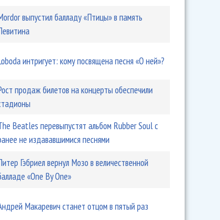
Mordor выпустил балладу «Птицы» в память
Левитина
Loboda интригует: кому посвящена песня «О ней»?
Рост продаж билетов на концерты обеспечили
стадионы
The Beatles перевыпустят альбом Rubber Soul с
ранее не издававшимися песнями
Питер Гэбриел вернул Мозо в величественной
балладе «One By One»
Андрей Макаревич станет отцом в пятый раз