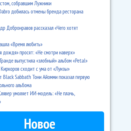
стом, собравшим Лужники
Dabro добилась отмены бренда ресторана
др Добронравов рассказал «Чего хотят
ашла «Время любить»
я дождя» просят: «Не смотри наверх»
Гранде выпустила «злобный» альбом «Petal»
Киркоров сходит с ума от «Луизы»
т Black Sabbath Тони Айомми показал первую
ольного альбома
лявер умоляет ИИ-модель: «Не плачь,
»
Новое