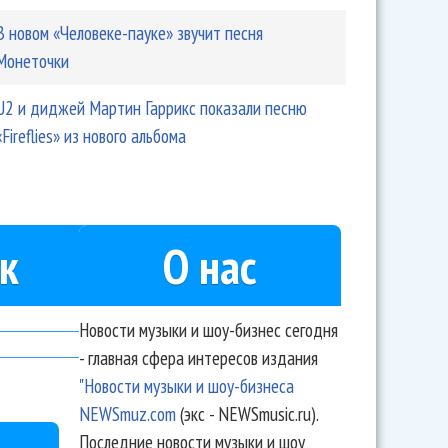
В новом «Человеке-пауке» звучит песня
Монеточки
U2 и диджей Мартин Гаррикс показали песню
«Fireflies» из нового альбома
к
О нас
Новости музыки и шоу-бизнес сегодня
- главная сфера интересов издания
"Новости музыки и шоу-бизнеса
NEWSmuz.com
(экс - NEWSmusic.ru).
Последние новости музыки и шоу