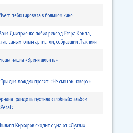
Zivert дебютировала в большом кино
Ваня Дмитриенко побил рекорд Егора Крида,
став самым юным артистом, собравшим Лужники
Нюша нашла «Время любить»
«Три дня дождя» просят: «Не смотри наверх»
Ариана Гранде выпустила «злобный» альбом
«Petal»
Филипп Киркоров сходит с ума от «Луизы»