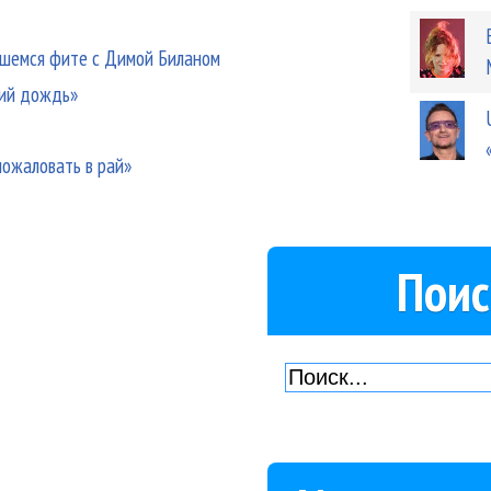
вшемся фите с Димой Биланом
кий дождь»
пожаловать в рай»
Поис