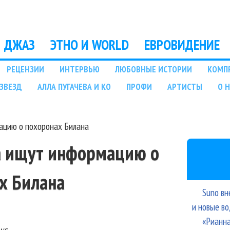
Перейти к основному
содержанию
ДЖАЗ
ЭТНО И WORLD
ЕВРОВИДЕНИЕ
РЕЦЕНЗИИ
ИНТЕРВЬЮ
ЛЮБОВНЫЕ ИСТОРИИ
КОМП
ЗВЕЗД
АЛЛА ПУГАЧЕВА И КО
ПРОФИ
АРТИСТЫ
О 
ацию о похоронах Билана
а ищут информацию о
х Билана
Suno вн
и новые в
«Рианна