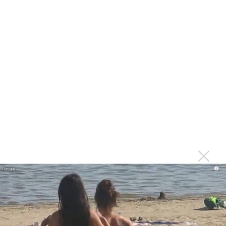
«Свободный полет» и N&B - «Сотворчество. Часть 3»
«Свободный Полет» - «Вместе. Часть 1»
«Свободный Полет»: Дуэты у нас не со звездами, а с
близкими по духу!
«Свободный Полет» и N&B - «Сотворчество. Часть 2»
«Свободный полет» - «Будущее»
«Свободный Полет» и N&B - “Электричка»
«Свободный Полет» - «Дитя»
«Свободный полет» - «Волопас»
«Свободный полет» - «Джими»
i
Илья Полежаев: Джаз - это свободный полет в чистом
виде!
«Свободный Полет» - «Музыкант»
«Свободный Полет» - «Фрески»