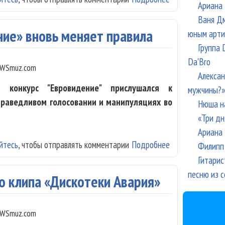
Ариана 
Ваня Дм
ние» вновь меняет правила
юным арти
Группа 
Da'Bro
WSmuz.com
Алексан
 конкурс "Евровидение" прислушался к
мужчины?»
праведливом голосовании и манипуляциях во
Нюша н
«Три дн
Ариана 
йтесь
, чтобы отправлять комментарии
Подробнее
о Из-за сканда
Филипп 
Гитарис
песню из с
го клипа «Дискотеки Авария»
WSmuz.com