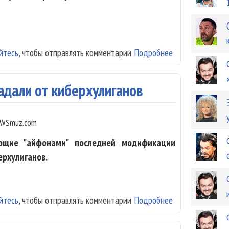
йтесь
, чтобы отправлять комментарии
Подробнее
о Филипп Кирко
адали от киберхулиганов
WSmuz.com
еющие "айфонами" последней модификации
ерхулиганов.
йтесь
, чтобы отправлять комментарии
Подробнее
о Киркоров и К