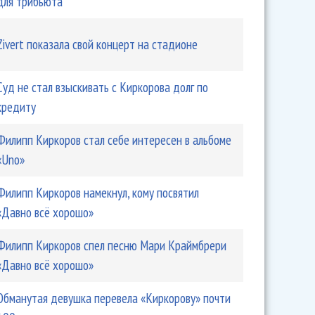
для трибьюта
Zivert показала свой концерт на стадионе
Суд не стал взыскивать с Киркорова долг по
кредиту
Филипп Киркоров стал себе интересен в альбоме
«Uno»
ров презентовал Mercedes
Филипп Киркоров намекнул, кому посвятил
«Давно всё хорошо»
Филипп Киркоров спел песню Мари Краймбрери
«Давно всё хорошо»
Обманутая девушка перевела «Киркорову» почти