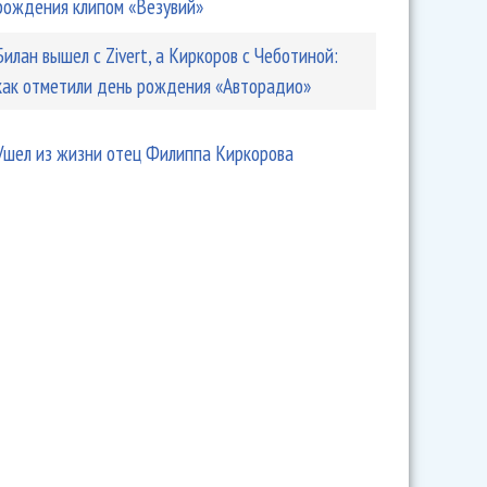
рождения клипом «Везувий»
Билан вышел с Zivert, а Киркоров с Чеботиной:
как отметили день рождения «Авторадио»
Ушел из жизни отец Филиппа Киркорова
водит отпуск с детьми