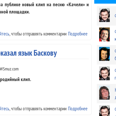
ла публике новый клип на песню «Качели» и
чной площадки.
йтесь
, чтобы отправлять комментарии
Подробнее
о Погиб участни
казал язык Баскову
WSmuz.com
ародийный клип.
йтесь
, чтобы отправлять комментарии
Подробнее
о Филипп Кирко