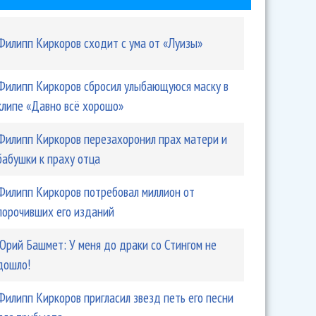
Филипп Киркоров сходит с ума от «Луизы»
Филипп Киркоров сбросил улыбающуюся маску в
к съемок нового клипа «Дискотеки Авария»
клипе «Давно всё хорошо»
Филипп Киркоров перезахоронил прах матери и
бабушки к праху отца
Филипп Киркоров потребовал миллион от
порочивших его изданий
Юрий Башмет: У меня до драки со Стингом не
дошло!
ров показал язык Баскову
Филипп Киркоров пригласил звезд петь его песни