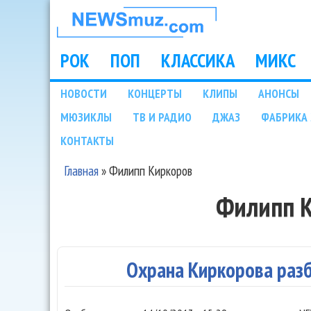
НОВОСТИ
МУЗЫКИ И
РОК
ПОП
КЛАССИКА
МИКС
Main menu
ШОУ БИЗНЕСА
НОВОСТИ
КОНЦЕРТЫ
КЛИПЫ
АНОНСЫ
Подразделы
МЮЗИКЛЫ
ТВ И РАДИО
ДЖАЗ
ФАБРИКА 
NEWSMUZ.COM
КОНТАКТЫ
Главная
»
Филипп Киркоров
Вы здесь
Филипп 
Охрана Киркорова раз