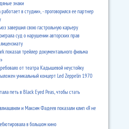
одяные знаки
 работает в студии», - проговорился ее партнер
y
ьюз завершил свою гастрольную карьеру
оиграла суд о нарушении авторских прав
 лицензиату
рова разбила голову фотографу
Park показал трейлер документального фильма
r»
ребовало от театра Кадышевой неустойку
выложен уникальный концерт Led Zeppelin 1970
тала петь в Black Eyed Peas, чтобы стать
влиашвили и Максим Фадеев показали клип «Я не
дебютировала в большом кино
ан и Басков спели с детьми