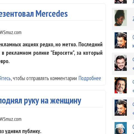
езентовал Mercedes
WSmuz.com
екламных акциях редко, но метко. Последний
 в рекламном ролике "Евросети", за который
вро.
йтесь
, чтобы отправлять комментарии
Подробнее
о Филипп Кирко
поднял руку на женщину
WSmuz.com
з удивил публику.