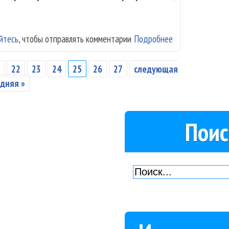
йтесь
, чтобы отправлять комментарии
Подробнее
о Филипп Кирко
1
22
23
24
25
26
27
следующая
дняя »
Поис