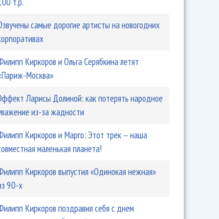
100 т.р.
Озвучены самые дорогие артисты на новогодних
корпоративах
ров снова поднял руку на женщину
Филипп Киркоров и Ольга Серябкина летят
«Париж-Москва»
Эффект Ларисы Долиной: как потерять народное
уважение из-за жадности
Филипп Киркоров и Марго: Этот трек – наша
совместная маленькая планета!
Филипп Киркоров выпустил «Одинокая нежная»
из 90-х
рутой пострадали от киберхулиганов
Филипп Киркоров поздравил себя с днем