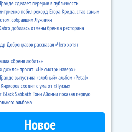
Гранде сделает перерыв в публичности
итриенко побил рекорд Егора Крида, став самым
стом, собравшим Лужники
Dabro добилась отмены бренда ресторана
др Добронравов рассказал «Чего хотят
ашла «Время любить»
я дождя» просят: «Не смотри наверх»
Гранде выпустила «злобный» альбом «Petal»
лов «Евровидение» вновь меняет правила
Киркоров сходит с ума от «Луизы»
т Black Sabbath Тони Айомми показал первую
ольного альбома
Новое