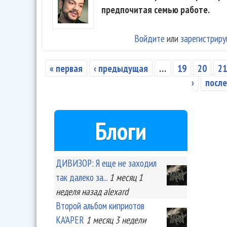
предпочитая семью работе.
Войдите
или
зарегистриру
« первая
‹ предыдущая
…
19
20
2
Страницы
›
после
Блоги
ДИВИЗОР: Я еще не заходил
так далеко за...
1 месяц 1
неделя
назад
alexard
Второй альбом киприотов
KA'APER
1 месяц 3 недели