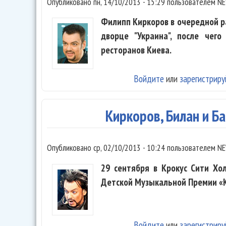
Опубликовано
пн, 14/10/2013 - 15:29
пользователем
NE
Филипп Киркоров в очередной ра
дворце "Украина", после чег
ресторанов Киева.
Войдите
или
зарегистриру
Киркоров, Билан и Ба
Опубликовано
ср, 02/10/2013 - 10:24
пользователем
NE
29 сентября в Крокус Сити Хо
Детской Музыкальной Премии «K
Войдите
или
зарегистриру