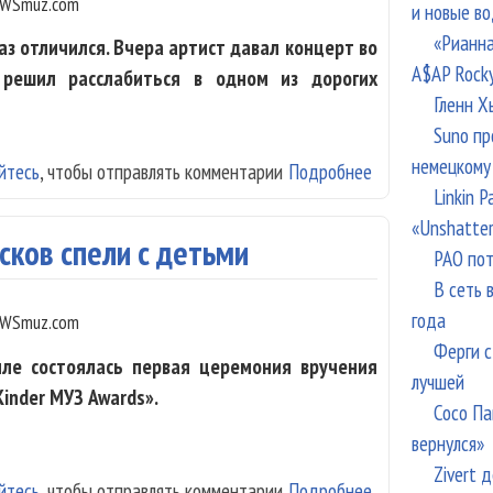
WSmuz.com
и новые в
«Рианна
з отличился. Вчера артист давал концерт во
A$AP Rock
о решил расслабиться в одном из дорогих
Гленн Х
Suno пр
немецкому
йтесь
, чтобы отправлять комментарии
Подробнее
о Охрана Кирко
Linkin 
«Unshatte
сков спели с детьми
РАО пот
В сеть 
года
WSmuz.com
Ферги с
лле состоялась первая церемония вручения
лучшей
inder МУЗ Awards».
Сосо Па
вернулся»
Zivert 
йтесь
, чтобы отправлять комментарии
Подробнее
о Киркоров, Бил