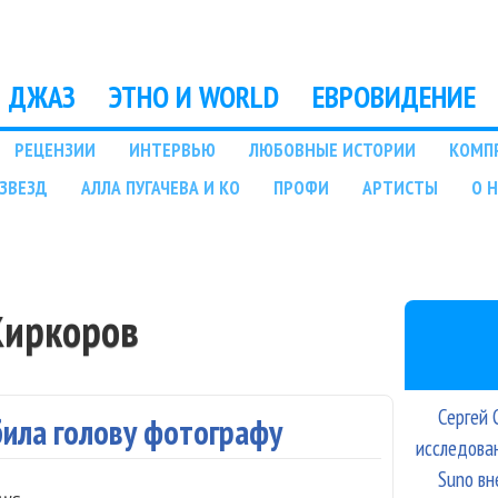
Перейти к основному
содержанию
ДЖАЗ
ЭТНО И WORLD
ЕВРОВИДЕНИЕ
РЕЦЕНЗИИ
ИНТЕРВЬЮ
ЛЮБОВНЫЕ ИСТОРИИ
КОМП
ЗВЕЗД
АЛЛА ПУГАЧЕВА И КО
ПРОФИ
АРТИСТЫ
О 
Киркоров
Сергей 
била голову фотографу
исследова
Suno вн