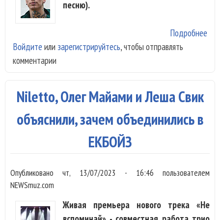
песню).
Подробнее
о Л
Войдите
или
зарегистрируйтесь
, чтобы отправлять
Сви
комментарии
Nil
пом
«Зе
Niletto, Олег Майами и Леша Свик
объяснили, зачем объединились в
ЕКБОЙЗ
Опубликовано
чт, 13/07/2023 - 16:46
пользователем
NEWSmuz.com
Живая премьера нового трека «Не
вспоминай» - совместная работа трио