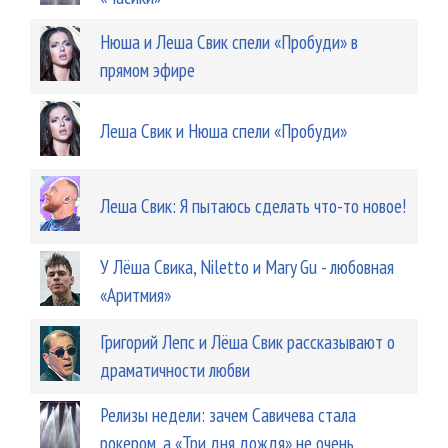
Нюша и Леша Свик спели «Пробуди» в
прямом эфире
Леша Свик и Нюша спели «Пробуди»
Леша Свик: Я пытаюсь сделать что-то новое!
У Лёша Свика, Niletto и Mary Gu - любовная
«Аритмия»
Григорий Лепс и Лёша Свик рассказывают о
драматичности любви
Релизы недели: зачем Савичева стала
рокером, а «Три дня дождя» не очень