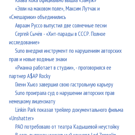
«Элли на маковом поле», Максим Лутчак и
«Смешарики» объединились
Авраам Руссо выпустил две солнечные песни
Сергей Сычёв - «Хит-парады в СССР. Полное
исследование»
Suno внедрил инструмент по нарушениям авторских
прав и новые водяные знаки
«Рианна работает в студии», - проговорился ее
партнер A$AP Rocky
Гленн Хьюз завершил свою гастрольную карьеру
Suno проиграла суд о нарушении авторских прав
немецкому лицензиату
Linkin Park показал трейлер документального фильма
«Unshatter»
РАО потребовало от театра Кадышевой неустойку
В сеть выложен уникальный концерт Led Zeppelin