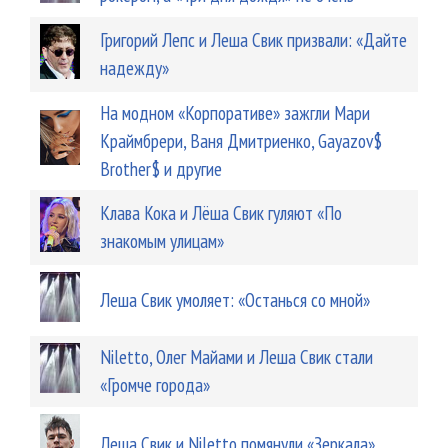
Григорий Лепс и Леша Свик призвали: «Дайте
надежду»
На модном «Корпоративе» зажгли Мари
Краймбрери, Ваня Дмитриенко, Gayazov$
Brother$ и другие
Клава Кока и Лёша Свик гуляют «По
знакомым улицам»
Леша Свик умоляет: «Останься со мной»
Niletto, Олег Майами и Леша Свик стали
«Громче города»
Леша Свик и Niletto помянули «Зеркала»