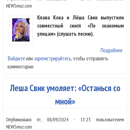
NEWSmuz.com
Клава Кока и Лёша Свик выпустили
совместный сингл «По знакомым
улицам» (слушать песню).
Подробнее
о К
Войдите
или
зарегистрируйтесь
, чтобы отправлять
Кок
комментарии
Лё
Сви
гул
Леша Свик умоляет: «Останься со
«По
зна
мной»
ули
Опубликовано
пт, 06/09/2024 - 13:23
пользователем
NEWSmuz.com