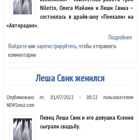
Niletto, Олега Майами и Леши Свика –
состоялась в драйв-шоу «Поехали» на
«Авторадио».
Подробнее
о Ni
Войдите
или
зарегистрируйтесь
, чтобы отправлять
Оле
комментарии
и Л
объ
зач
Леша Свик женился
объ
в Е
Опубликовано
пт, 01/07/2022 - 00:22
пользователем
NEWSmuz.com
Певец Леша Свик и его девушка Ксения
сыграли свадьбу.