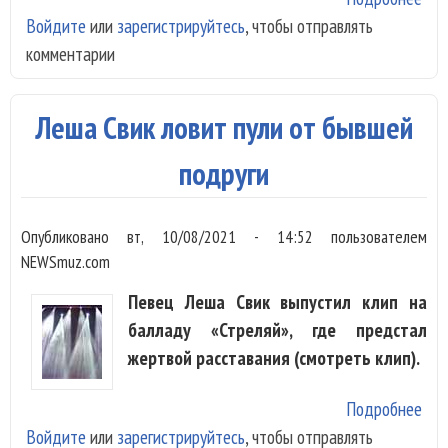
Войдите
или
зарегистрируйтесь
, чтобы отправлять
Сви
комментарии
пок
ист
абь
Леша Свик ловит пули от бывшей
«Пл
подруги
Опубликовано
вт, 10/08/2021 - 14:52
пользователем
NEWSmuz.com
Певец Леша Свик выпустил клип на
балладу «Стреляй», где предстал
жертвой расставания (смотреть клип).
Подробнее
о Л
Войдите
или
зарегистрируйтесь
, чтобы отправлять
Сви