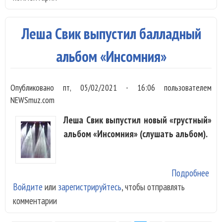
«Си
зак
Леша Свик выпустил балладный
альбом «Инсомния»
Опубликовано
пт, 05/02/2021 - 16:06
пользователем
NEWSmuz.com
Леша Свик выпустил новый «грустный»
альбом «Инсомния» (слушать альбом).
Подробнее
о Л
Войдите
или
зарегистрируйтесь
, чтобы отправлять
Сви
комментарии
вып
бал