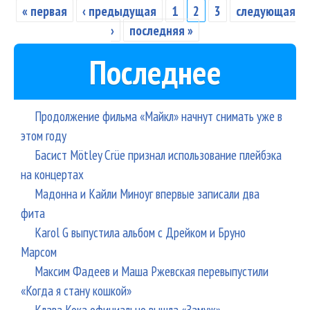
аль
« первая
‹ предыдущая
1
2
3
следующая
Страницы
«Ин
›
последняя »
Последнее
Продолжение фильма «Майкл» начнут снимать уже в
этом году
Басист Mötley Crüe признал использование плейбэка
на концертах
Мадонна и Кайли Миноуг впервые записали два
фита
Karol G выпустила альбом с Дрейком и Бруно
Марсом
Максим Фадеев и Маша Ржевская перевыпустили
«Когда я стану кошкой»
Клава Кока официально вышла «Замуж»