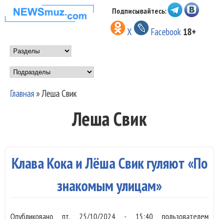
Перейти к основному
Подписывайтесь:
НОВОСТИ
содержанию
X
Facebook
18+
МУЗЫКИ И
Main menu
ШОУ БИЗНЕСА
Подразделы
NEWSMUZ.COM
Главная
»
Леша Свик
Вы здесь
Леша Свик
Клава Кока и Лёша Свик гуляют «По
знакомым улицам»
Опубликовано
пт, 25/10/2024 - 15:40
пользователем