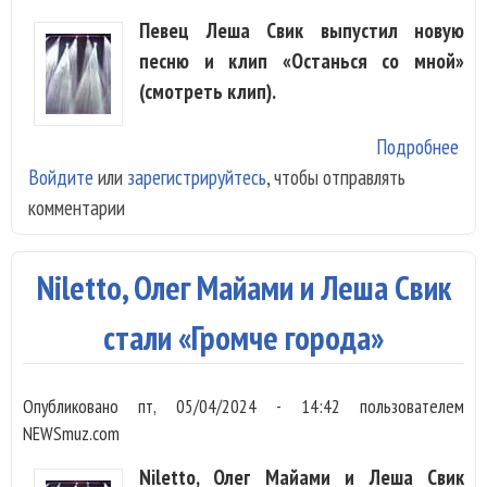
Певец Леша Свик выпустил новую
песню и клип «Останься со мной»
(смотреть клип).
Подробнее
о Л
Войдите
или
зарегистрируйтесь
, чтобы отправлять
Сви
комментарии
умо
«Ос
со 
Niletto, Олег Майами и Леша Свик
стали «Громче города»
Опубликовано
пт, 05/04/2024 - 14:42
пользователем
NEWSmuz.com
Niletto, Олег Майами и Леша Свик