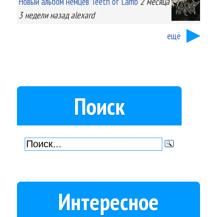
Новый альбом немцев Teeth of Lamb
2 месяца
3 недели
назад
alexard
ещё
Поиск
Интересное