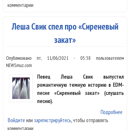
комментарии
лов
пул
бы
Леша Свик спел про «Сиреневый
под
закат»
Опубликовано
пт, 11/06/2021 - 05:58
пользователем
NEWSmuz.com
Певец Леша Свик выпустил
романтичную темную историю в EDM-
песне «Сиреневый закат» (слушать
песню).
Подробнее
о Л
Войдите
или
зарегистрируйтесь
, чтобы отправлять
Сви
комментарии
про