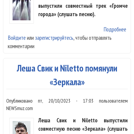
выпустили совместный трек «Громче
города» (слушать песню).
Подробнее
о
Войдите
или
зарегистрируйтесь
, чтобы отправлять
Nil
комментарии
Оле
Ма
и Л
Леша Свик и Niletto помянули
Сви
ста
«Зеркала»
«Гр
гор
Опубликовано
пт, 20/10/2023 - 17:03
пользователем
NEWSmuz.com
Леша Свик и Niletto выпустили
совместную песню «Зеркала» (слушать