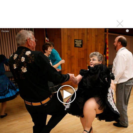
Клава Кока официально вышла «Замуж»
«Элли на маковом поле», Максим Лутчак и
«Смешарики» объединились
Авраам Руссо выпустил две солнечные песни
i
Сергей Сычёв - «Хит-парады в СССР. Полное
исследование»
Suno внедрил инструмент по нарушениям авторских
прав и новые водяные знаки
«Рианна работает в студии», - проговорился ее
партнер A$AP Rocky
Гленн Хьюз завершил свою гастрольную карьеру
Suno проиграла суд о нарушении авторских прав
немецкому лицензиату
Linkin Park показал трейлер документального фильма
«Unshatter»
РАО потребовало от театра Кадышевой неустойку