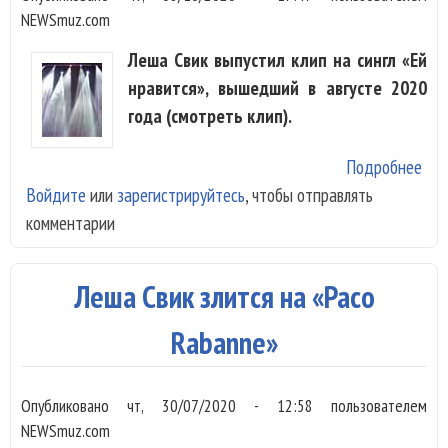
NEWSmuz.com
Леша Свик выпустил клип на сингл «Ей
нравится», вышедший в августе 2020
года (смотреть клип).
Подробнее
о Л
Войдите
или
зарегистрируйтесь
, чтобы отправлять
Сви
комментарии
вып
стр
кли
Леша Свик злится на «Paco
нра
Rabanne»
Опубликовано
чт, 30/07/2020 - 12:58
пользователем
NEWSmuz.com