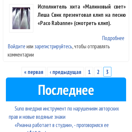
Исполнитель хита «Малиновый свет»
Леша Свик презентовал клип на песню
«Paco Rabanne» (смотреть клип).
Подробнее
о Л
Войдите
или
зарегистрируйтесь
, чтобы отправлять
Сви
комментарии
зли
«Pa
Rab
« первая
‹ предыдущая
1
2
3
Страницы
Последнее
Suno внедрил инструмент по нарушениям авторских
прав и новые водяные знаки
«Рианна работает в студии», - проговорился ее