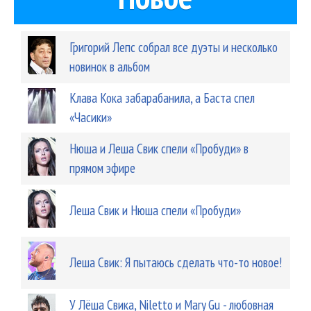
Григорий Лепс собрал все дуэты и несколько
новинок в альбом
Клава Кока забарабанила, а Баста спел
«Часики»
Нюша и Леша Свик спели «Пробуди» в
прямом эфире
Леша Свик и Нюша спели «Пробуди»
Леша Свик: Я пытаюсь сделать что-то новое!
У Лёша Свика, Niletto и Mary Gu - любовная