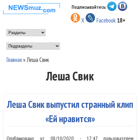
Перейти к основному
Подписывайтесь:
НОВОСТИ
содержанию
X
Facebook
18+
МУЗЫКИ И
Main menu
ШОУ БИЗНЕСА
Подразделы
NEWSMUZ.COM
Главная
»
Леша Свик
Вы здесь
Леша Свик
Леша Свик выпустил странный клип
«Ей нравится»
Опубликовано
чт, 08/10/2020 - 17:47
пользователем