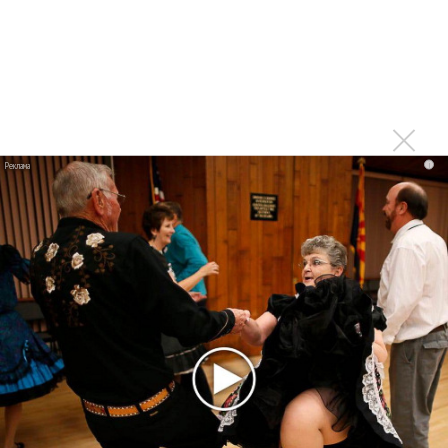
Karol G выпустила альбом с Дрейком и Бруно
Марсом
Максим Фадеев и Маша Ржевская перевыпустили
«Когда я стану кошкой»
Клава Кока официально вышла «Замуж»
«Элли на маковом поле», Максим Лутчак и
i
«Смешарики» объединились
Авраам Руссо выпустил две солнечные песни
Сергей Сычёв - «Хит-парады в СССР. Полное
исследование»
Suno внедрил инструмент по нарушениям авторских
прав и новые водяные знаки
«Рианна работает в студии», - проговорился ее
партнер A$AP Rocky
Гленн Хьюз завершил свою гастрольную карьеру
Suno проиграла суд о нарушении авторских прав