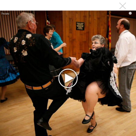
исследование»
Suno внедрил инструмент по нарушениям авторских
i
прав и новые водяные знаки
«Рианна работает в студии», - проговорился ее
партнер A$AP Rocky
Гленн Хьюз завершил свою гастрольную карьеру
Suno проиграла суд о нарушении авторских прав
немецкому лицензиату
Linkin Park показал трейлер документального фильма
«Unshatter»
РАО потребовало от театра Кадышевой неустойку
В сеть выложен уникальный концерт Led Zeppelin
1970 года
Ферги стала петь в Black Eyed Peas, чтобы стать
лучшей
Сосо Павлиашвили и Максим Фадеев показали клип «Я