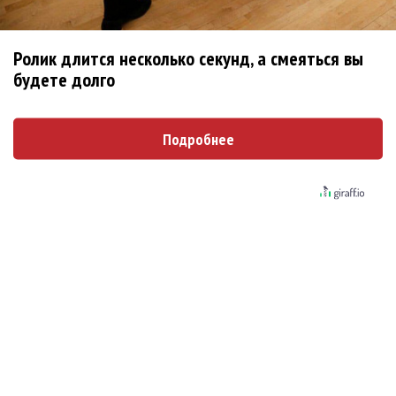
не вернулся»
Zivert дебютировала в большом кино
Ролик длится несколько секунд, а смеяться вы
будете долго
Новое
Подробнее
Kara Kross обнимает каждый «Новый день»
Продолжение фильма «Майкл» начнут
снимать уже в этом году
Басист Mötley Crüe признал использование
плейбэка на концертах
Мадонна и Кайли Миноуг впервые записали
два фита