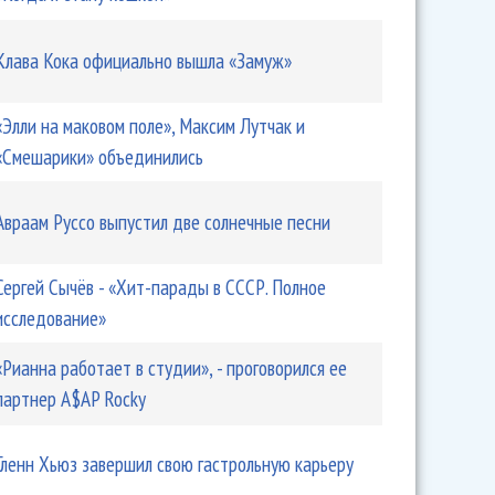
Клава Кока официально вышла «Замуж»
«Элли на маковом поле», Максим Лутчак и
«Смешарики» объединились
Авраам Руссо выпустил две солнечные песни
Сергей Сычёв - «Хит-парады в СССР. Полное
исследование»
«Рианна работает в студии», - проговорился ее
партнер A$AP Rocky
Гленн Хьюз завершил свою гастрольную карьеру