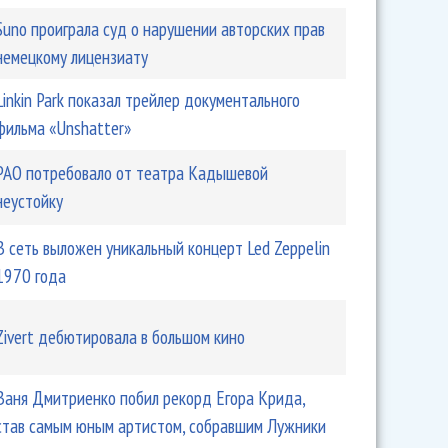
Suno проиграла суд о нарушении авторских прав
немецкому лицензиату
Linkin Park показал трейлер документального
фильма «Unshatter»
РАО потребовало от театра Кадышевой
неустойку
В сеть выложен уникальный концерт Led Zeppelin
1970 года
Zivert дебютировала в большом кино
Ваня Дмитриенко побил рекорд Егора Крида,
став самым юным артистом, собравшим Лужники