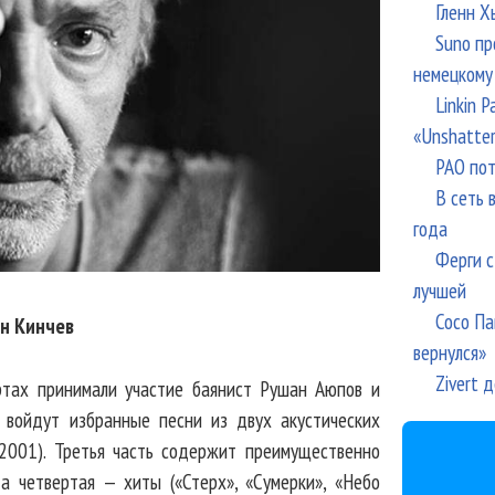
Гленн Х
Suno пр
немецкому
Linkin 
«Unshatte
РАО пот
В сеть 
года
Ферги с
лучшей
Сосо Па
н Кинчев
вернулся»
Zivert 
ртах принимали участие баянист Рушан Аюпов и
 войдут избранные песни из двух акустических
(2001). Третья часть содержит преимущественно
 а четвертая — хиты («Стерх», «Сумерки», «Небо