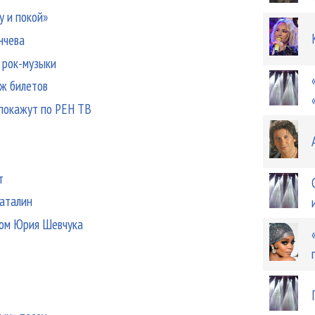
у и покой»
нчева
 рок-музыки
аж билетов
 покажут по РЕН ТВ
т
Шаталин
лом Юрия Шевчука