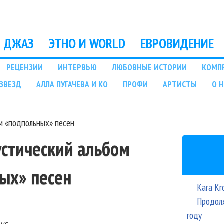
Перейти к основному
содержанию
ДЖАЗ
ЭТНО И WORLD
ЕВРОВИДЕНИЕ
РЕЦЕНЗИИ
ИНТЕРВЬЮ
ЛЮБОВНЫЕ ИСТОРИИ
КОМП
ЗВЕЗД
АЛЛА ПУГАЧЕВА И КО
ПРОФИ
АРТИСТЫ
О 
ом «подпольных» песен
устический альбом
ых» песен
Kara Kr
Продолж
году