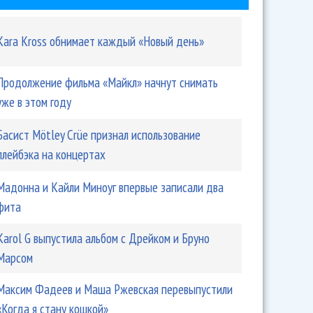
Kara Kross обнимает каждый «Новый день»
Продолжение фильма «Майкл» начнут снимать
уже в этом году
Басист Mötley Crüe признал использование
плейбэка на концертах
Мадонна и Кайли Миноуг впервые записали два
фита
Karol G выпустила альбом с Дрейком и Бруно
Марсом
Максим Фадеев и Маша Ржевская перевыпустили
«Когда я стану кошкой»