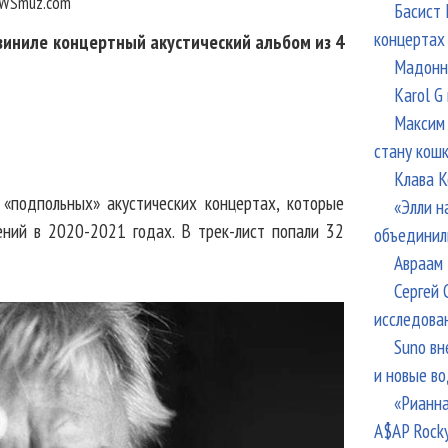
WSmuz.com
Басист 
концертах
 виниле концертный акустический альбом из 4
Мадонна
Karol G
Максим 
стану кош
Клава К
 «подпольных» акустических концертах, которые
«Элли н
ений в 2020-2021 годах. В трек-лист попали 32
объединил
Авраам 
Сергей 
исследова
Suno вн
и новые в
«Рианна
A$AP Rock