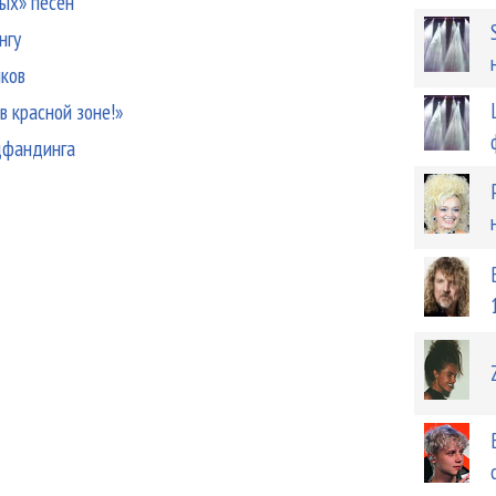
ных» песен
нгу
иков
в красной зоне!»
дфандинга