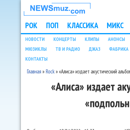
НОВОСТИ
МУЗЫКИ И
РОК
ПОП
КЛАССИКА
МИКС
Main menu
ШОУ БИЗНЕСА
НОВОСТИ
КОНЦЕРТЫ
КЛИПЫ
АНОНСЫ
Подразделы
МЮЗИКЛЫ
ТВ И РАДИО
ДЖАЗ
ФАБРИКА 
NEWSMUZ.COM
КОНТАКТЫ
Главная
»
Rock
»
«Алиса» издает акустический альб
Вы здесь
«Алиса» издает ак
«подпольн