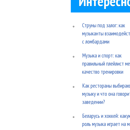
Интересн
Струны под залог: как
музыканты взаимодейс
с ломбардами
Музыка и спорт: как
правильный плейлист м
качество тренировки
Как рестораны выбира
музыку и что она говори
заведении?
Беларусь и хоккей: каку
роль музыка играет на 