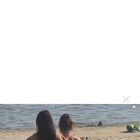
краудфандинга
Исследование: какие песни слушают курьеры?
Последнее
Сергей Сычёв - «Хит-парады в СССР. Полное
исследование»
Suno внедрил инструмент по нарушениям авторских
прав и новые водяные знаки
«Рианна работает в студии», - проговорился ее
партнер A$AP Rocky
i
Гленн Хьюз завершил свою гастрольную карьеру
Suno проиграла суд о нарушении авторских прав
немецкому лицензиату
Linkin Park показал трейлер документального фильма