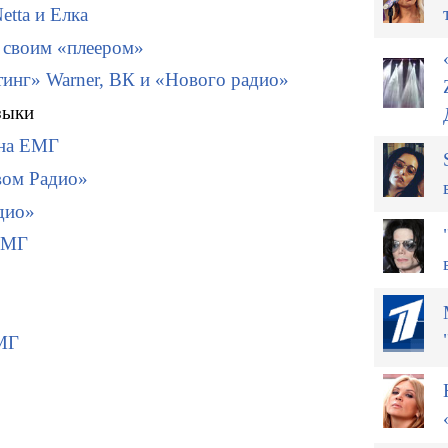
etta и Елка
 своим «плеером»
тинг» Warner, ВК и «Нового радио»
зыки
 на ЕМГ
вом Радио»
дио»
 ЕМГ
ЕМГ