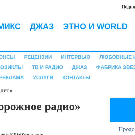
Перейти к основному
Подпи
содержанию
МИКС
ДЖАЗ
ЭТНО И WORLD
ОНСЫ
РЕЦЕНЗИИ
ИНТЕРВЬЮ
ЛЮБОВНЫЕ 
ЮЗИКЛЫ
ТВ И РАДИО
ДЖАЗ
ФАБРИКА ЗВЕ
РЕКЛАМА
УСЛУГИ
КОНТАКТЫ
адио»
орожное радио»
Продо
елем
NEWSmuz.com