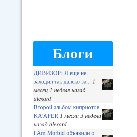
Блоги
ДИВИЗОР: Я еще не
заходил так далеко за...
1
месяц 1 неделя
назад
alexard
Второй альбом киприотов
KA'APER
1 месяц 3 недели
назад
alexard
I Am Morbid объявили о