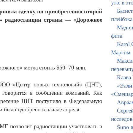
уже в эт
Басист
ршила сделку по приобретению второй
плейбэка
» радиостанции страны — «Дорожное
Мадон
фита
Karol 
Марсом
Макси
рожного» могла стоить $60–70 млн.
перевыпу
Клава
ООО «Центр новых технологий» (ЦНТ),
«Элли 
 говорится в сообщении компаний. Как
«Смешар
обретение ЦНТ поступило в Федеральную
Авраам
 было одобрено в начале апреля.
Серге
исследов
МГ позволит радиостанции участвовать в
Suno 