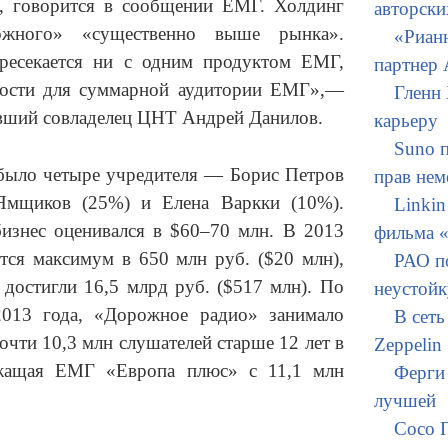
, говорится в сообщении ЕМГ. Холдинг
авторски
ожного» «существенно выше рынка».
«Рианн
ресекается ни с одним продуктом ЕМГ,
партнер
ности для суммарной аудитории ЕМГ»,—
Гленн
ывший совладелец ЦНТ Андрей Данилов.
карьеру
Suno п
ыло четыре учредителя — Борис Петров
прав нем
Ямщиков (25%) и Елена Варкки (10%).
Linkin
бизнес оценивался в $60–70 млн. В 2013
фильма «
тся максимум в 650 млн руб. ($20 млн),
РАО п
 достигли 16,5 млрд руб. ($517 млн). По
неустойк
013 года, «Дорожное радио» занимало
В сет
очти 10,3 млн слушателей старше 12 лет в
Zeppelin
ежащая ЕМГ «Европа плюс» с 11,1 млн
Ферги 
лучшей
Сосо 