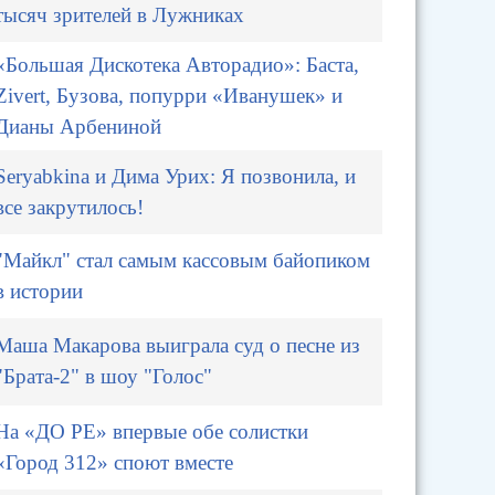
тысяч зрителей в Лужниках
«Большая Дискотека Авторадио»: Баста,
Zivert, Бузова, попурри «Иванушек» и
Дианы Арбениной
Seryabkina и Дима Урих: Я позвонила, и
все закрутилось!
"Майкл" стал самым кассовым байопиком
в истории
Маша Макарова выиграла суд о песне из
"Брата-2" в шоу "Голос"
На «ДО РЕ» впервые обе солистки
«Город 312» споют вместе