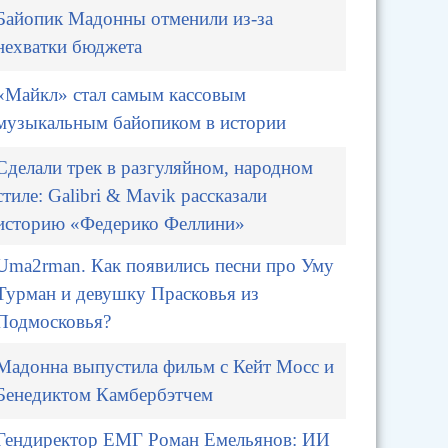
Байопик Мадонны отменили из-за
нехватки бюджета
«Майкл» стал самым кассовым
музыкальным байопиком в истории
Сделали трек в разгуляйном, народном
стиле: Galibri & Mavik рассказали
историю «Федерико Феллини»
Uma2rman. Как появились песни про Уму
Турман и девушку Прасковья из
Подмосковья?
Мадонна выпустила фильм с Кейт Мосс и
Бенедиктом Камбербэтчем
Гендиректор ЕМГ Роман Емельянов: ИИ