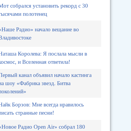
Мот собрался установить рекорд с 30
тысячами полотенец
«Наше Радио» начало вещание во
Владивостоке
Наташа Королева: Я послала мысли в
космос, и Вселенная ответила!
Первый канал объявил начало кастинга
на шоу «Фабрика звезд. Битва
поколений»
Найк Борзов: Мне всегда нравилось
писать странные песни!
«Новое Радио Open Air» собрал 180