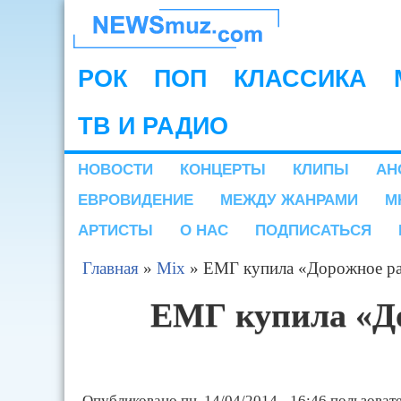
НОВОСТИ
МУЗЫКИ И
РОК
ПОП
КЛАССИКА
Main menu
ШОУ БИЗНЕСА
ТВ И РАДИО
NEWSMUZ.COM
НОВОСТИ
КОНЦЕРТЫ
КЛИПЫ
АН
Подразделы
ЕВРОВИДЕНИЕ
МЕЖДУ ЖАНРАМИ
М
АРТИСТЫ
О НАС
ПОДПИСАТЬСЯ
Главная
»
Mix
»
ЕМГ купила «Дорожное р
Вы здесь
ЕМГ купила «Д
Опубликовано
пн, 14/04/2014 - 16:46
пользоват