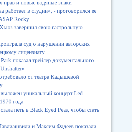
х прав и новые водяные знаки
а работает в студии», - проговорился ее
 A$AP Rocky
 Хьюз завершил свою гастрольную
роиграла суд о нарушении авторских
ецкому лицензиату
 Park показал трейлер документального
Unshatter»
отребовало от театра Кадышевой
у
ь выложен уникальный концерт Led
 1970 года
стала петь в Black Eyed Peas, чтобы стать
Павлиашвили и Максим Фадеев показали