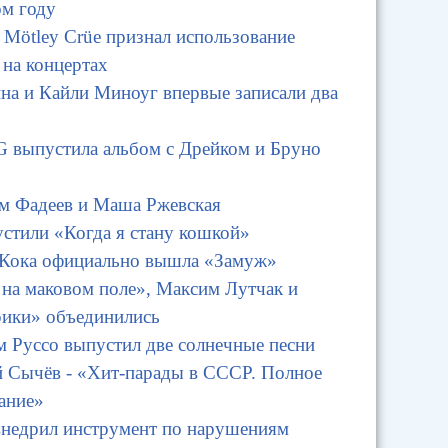
ом году
 Mötley Crüe признал использование
 на концертах
на и Кайли Миноуг впервые записали два
G выпустила альбом с Дрейком и Бруно
м Фадеев и Маша Ржевская
стили «Когда я стану кошкой»
 Кока официально вышла «Замуж»
на маковом поле», Максим Лутчак и
ики» объединились
 Руссо выпустил две солнечные песни
й Сычёв - «Хит-парады в СССР. Полное
ание»
внедрил инструмент по нарушениям