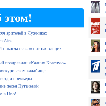
 этом!
сяч зрителей в Лужниках
n Air»
 никогда не заменит настоящих
ий поздравили «Калину Красную»
роекуровском кладбище
звезд и премьеры
вие песен Пугачевой
ем в Uno!