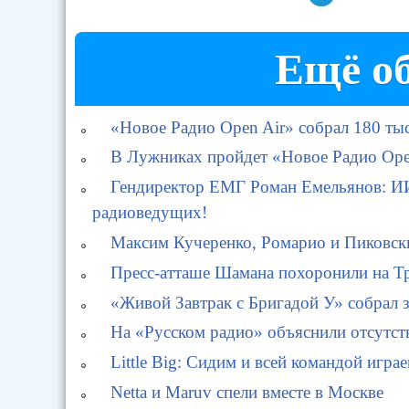
Ещё об
«Новое Радио Open Air» собрал 180 ты
В Лужниках пройдет «Новое Радио Ope
Гендиректор ЕМГ Роман Емельянов: ИИ
радиоведущих!
Максим Кучеренко, Ромарио и Пиковск
Пресс-атташе Шамана похоронили на Т
«Живой Завтрак с Бригадой У» собрал 
На «Русском радио» объяснили отсутст
Little Big: Сидим и всей командой игра
Netta и Maruv спели вместе в Москве