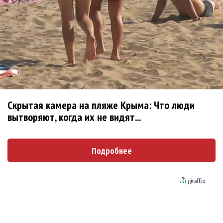
Kara Kross обнимает каждый «Новый день»
Продолжение фильма «Майкл» начнут
снимать уже в этом году
Басист Mötley Crüe признал использование
Скрытая камера на пляже Крыма: Что люди
плейбэка на концертах
вытворяют, когда их не видят...
Мадонна и Кайли Миноуг впервые записали
два фита
Подробнее
Karol G выпустила альбом с Дрейком и Бруно
Марсом
Максим Фадеев и Маша Ржевская
перевыпустили «Когда я стану кошкой»