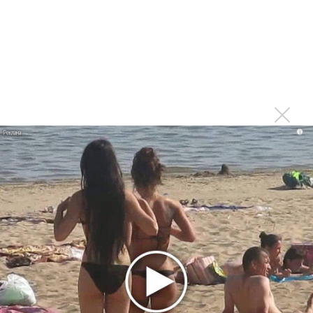
Гленн Хьюз завершил свою гастрольную карьеру
Suno проиграла суд о нарушении авторских прав
немецкому лицензиату
Linkin Park показал трейлер документального фильма
«Unshatter»
РАО потребовало от театра Кадышевой неустойку
В сеть выложен уникальный концерт Led Zeppelin
i
1970 года
Ферги стала петь в Black Eyed Peas, чтобы стать
лучшей
Сосо Павлиашвили и Максим Фадеев показали клип «Я
не вернулся»
Zivert дебютировала в большом кино
Новое