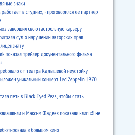
одяные знаки
 работает в студии», - проговорился ее партнер
y
ьюз завершил свою гастрольную карьеру
оиграла суд о нарушении авторских прав
 лицензиату
Park показал трейлер документального фильма
r»
ребовало от театра Кадышевой неустойку
выложен уникальный концерт Led Zeppelin 1970
тала петь в Black Eyed Peas, чтобы стать
влиашвили и Максим Фадеев показали клип «Я не
дебютировала в большом кино