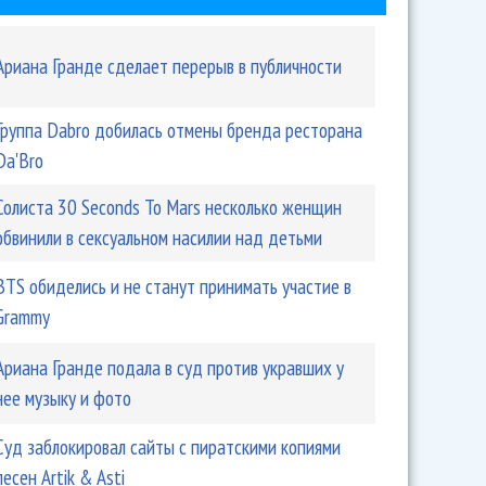
Ариана Гранде сделает перерыв в публичности
Группа Dabro добилась отмены бренда ресторана
Da'Bro
Солиста 30 Seconds To Mars несколько женщин
обвинили в сексуальном насилии над детьми
BTS обиделись и не станут принимать участие в
Grammy
Ариана Гранде подала в суд против укравших у
нее музыку и фото
Суд заблокировал сайты с пиратскими копиями
песен Artik & Asti