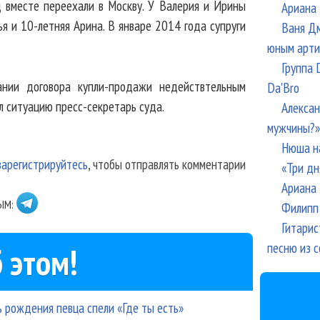
д вместе переехали в Москву. У Валерия и Ирины
Ариана 
ья и 10-летняя Арина. В январе 2014 года супруги
Ваня Дм
юным арти
Группа 
нии договора купли-продажи недействтельным
Da'Bro
л ситуацию пресс-секретарь суда.
Алексан
мужчины?»
Нюша н
зарегистрируйтесь
, чтобы отправлять комментарии
«Три дн
Ариана 
ЫМ:
Филипп 
Гитарис
песню из с
 этом!
 рождения певца спели «Где ты есть»