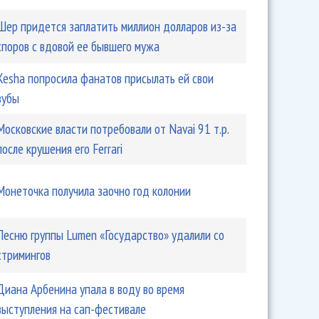
Шер придется заплатить миллион долларов из-за
споров с вдовой ее бывшего мужа
Kesha попросила фанатов присылать ей свои
зубы
Московские власти потребовали от Navai 91 т.р.
после крушения его Ferrari
Монеточка получила заочно год колонии
Песню группы Lumen «Государство» удалили со
стримингов
Диана Арбенина упала в воду во время
выступления на сап-фестивале