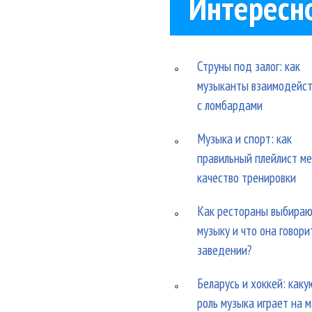
Интересн
Струны под залог: как
музыканты взаимодейс
с ломбардами
Музыка и спорт: как
правильный плейлист м
качество тренировки
Как рестораны выбира
музыку и что она говори
заведении?
Беларусь и хоккей: каку
роль музыка играет на 