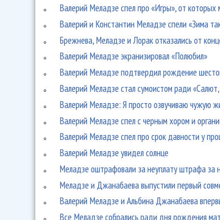
Валерий Меладзе спел про «Игры», от которых 
Валерий и Константин Меладзе спели «Зима так
Брежнева, Меладзе и Лорак отказались от конц
Валерий Меладзе экранизировал «Полюбил»
Валерий Меладзе подтвердил рождение шесто
Валерий Меладзе стал сумоистом ради «Салют,
Валерий Меладзе: Я просто озвучиваю чужую ж
Валерий Меладзе спел с черным хором и орган
Валерий Меладзе спел про срок давности у пр
Валерий Меладзе увидел солнце
Меладзе оштрафовали за неуплату штрафа за н
Меладзе и Джанабаева выпустили первый совм
Валерий Меладзе и Альбина Джанабаева вперв
Все Меладзе собрались ради дня рождения ма