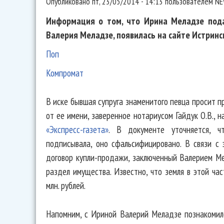
Опубликовано
пт, 23/05/2014 - 14:13
пользователем
NE
Информация о том, что Ирина Меладзе пода
Валерия Меладзе, появилась на сайте Истринс
Поп
Компромат
В иске бывшая супруга знаменитого певца просит 
от ее имени, заверенное нотариусом Гайдук О.В., 
«Экспресс-газета»
. В документе уточняется, 
подписывала, оно сфальсифицировано. В связи с
договор купли-продажи, заключенный Валерием Ме
раздел имущества. Известно, что земля в этой ча
млн. рублей.
Напомним, с Ириной Валерий Меладзе познакомилс