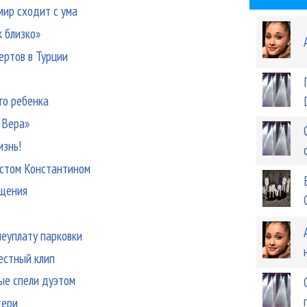
мир сходит с ума
 близко»
ертов в Турции
го ребенка
 Вера»
изнь!
истом Константином
ощения
еуплату парковки
естный клип
ые спели дуэтом
тери