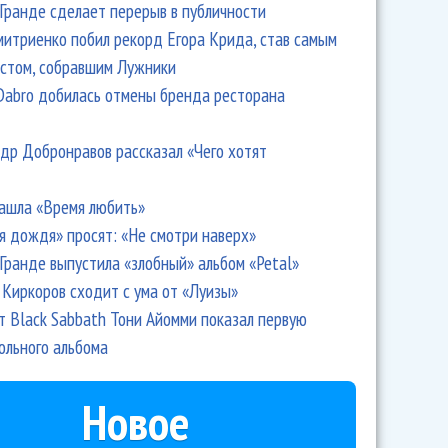
Гранде сделает перерыв в публичности
итриенко побил рекорд Егора Крида, став самым
стом, собравшим Лужники
Dabro добилась отмены бренда ресторана
др Добронравов рассказал «Чего хотят
ашла «Время любить»
я дождя» просят: «Не смотри наверх»
Гранде выпустила «злобный» альбом «Petal»
Киркоров сходит с ума от «Луизы»
т Black Sabbath Тони Айомми показал первую
ольного альбома
Новое