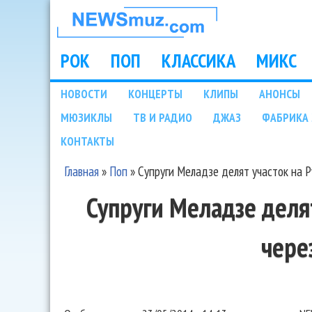
НОВОСТИ
МУЗЫКИ И
РОК
ПОП
КЛАССИКА
МИКС
Main menu
ШОУ БИЗНЕСА
НОВОСТИ
КОНЦЕРТЫ
КЛИПЫ
АНОНСЫ
Подразделы
МЮЗИКЛЫ
ТВ И РАДИО
ДЖАЗ
ФАБРИКА 
NEWSMUZ.COM
КОНТАКТЫ
Главная
»
Поп
»
Супруги Меладзе делят участок на Р
Вы здесь
Супруги Меладзе деля
чере