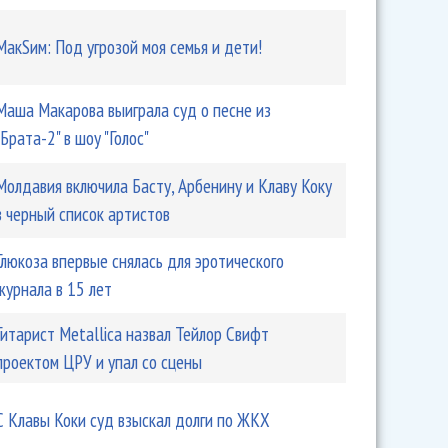
МакSим: Под угрозой моя семья и дети!
Маша Макарова выиграла суд о песне из
"Брата-2" в шоу "Голос"
Молдавия включила Басту, Арбенину и Клаву Коку
в черный список артистов
Глюкоза впервые снялась для эротического
журнала в 15 лет
Гитарист Metallica назвал Тейлор Свифт
проектом ЦРУ и упал со сцены
С Клавы Коки суд взыскал долги по ЖКХ