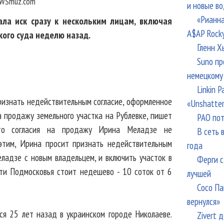
WSmuz.com
и новые в
«Рианна
ла иск сразу к нескольким лицам, включая
A$AP Rock
кого суда неделю назад.
Гленн Х
Suno пр
немецкому
Linkin 
признать недействительным согласие, оформленное
«Unshatte
на продажу земельного участка на Рублевке, пишет
РАО пот
что согласия на продажу Ирина Меладзе не
В сеть 
 этим, Ирина просит признать недействительным
года
ладзе с новым владельцем, и включить участок в
Ферги с
сти Подмосковья стоит недешево - 10 соток от 6
лучшей
Сосо Па
вернулся»
я 25 лет назад в украинском городе Николаеве.
Zivert 