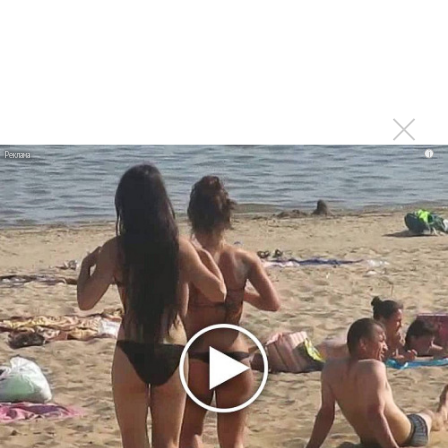
«Unshatter»
РАО потребовало от театра Кадышевой неустойку
В сеть выложен уникальный концерт Led Zeppelin
1970 года
Ферги стала петь в Black Eyed Peas, чтобы стать
лучшей
i
Сосо Павлиашвили и Максим Фадеев показали клип «Я
не вернулся»
Zivert дебютировала в большом кино
Ариана Гранде сделает перерыв в публичности
Новое
Продолжение фильма «Майкл» начнут
снимать уже в этом году