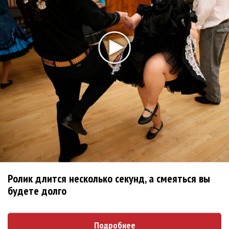
Ксения Дудникова: Я живу на сцене неистово!
Мультимедиа-опера Тарнопольского «По ту сторону
тени» выходит в Стасике
«Орфей и Эвридика». Запараллелили Глюка
«Тайный брак»: Сначала театр, потом музыка?
«Аида» вернулась в Москву
Тяжёлая русская доля. «Борис Годунов» из
Екатеринбурга
Теймураз Гугушвили спел Каварадосси в «Стасике»
Директором Большого театра стал Владимир Урин
Ролик длится несколько секунд, а смеяться вы
Последнее
будете долго
Kara Kross обнимает каждый «Новый день»
Подробнее