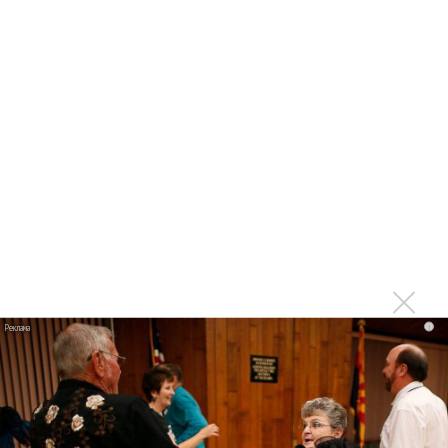
МАМТ сыграл на компьютере в премьере оперы
«Вольный стрелок» Вебера
Хибла Герзмава споет в «Отелло»
47-летний тенор Сергей Балашов скончался
Премию BraVo вручили ГАСО, Бессонову, Гимадиевой,
Стасику и Георгиу
100-летие Стасика: Шостакович и все-все-все
230 лет со дня премьеры оперы «Дон Жуан» В.А.
Моцарта
Три оперных премьеры и одно возобновление ждут
зрителей в Стасике
i
Владимир Сорокин написал либретто для оперы
Генделя
Театр Станиславского открыл Зал Моцарта